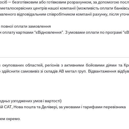
осіб — безготівковим або готівковим розрахунком, за допомогою посл
 металосервісних центрів нашої компанії (можливість оплати банківс
авленого відповідальним співробітником компанії рахунку, після уточ
и повної оплати замовлення
и оплату картками “єВідновлення”. З умовами оплати по програмі “
рім окупованих областей, регіонів з активними бойовими діями та К
дійснити самовивіз зі складів АВ метал груп. Відвантаження відбува
дньо узгоджених умов і вартості)
й САТ, Нова пошта та Делівері, за умовами і тарифами перевізника
цем окремо.