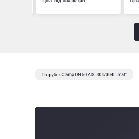
Ціна:
вiд 550.50 грн
Ціна
Патрубок Сlamp DN 50 AISI 304/304L, matt
Патрубок Сlamp DN150 AISI 316, AWH,, 10508 00