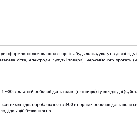
при оформленні замовлення зверніть, будь ласка, увагу на деякі від
металева сітка, електроди, супутні товари), нержавіючого прокату 
 17-00 в останній робочий день тижня (пʼятницю) і у вихідні дні (суб
ткові вихідні дні, обробляються з 8-00 в перший робочий день після с
ладі до 7 діб безкоштовно