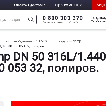
Про компанію
Оплата і доставка
Акції
0 800 303 370
Шви
зам
безкоштовно по Україні
Клампове з'єднання (CLAMP)
Патрубок Сlamp
, 10508 000 053 32, полиров.
p DN 50 316L/1.4404
0 053 32, полиров.