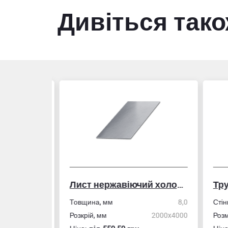
Дивіться так
Лист нержавіючий холоднокатаний
50,0
Товщина, мм
8,0
Стін
4,0
Розкрій, мм
2000x4000
Розм