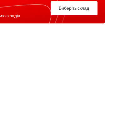
Виберіть склад
их складів