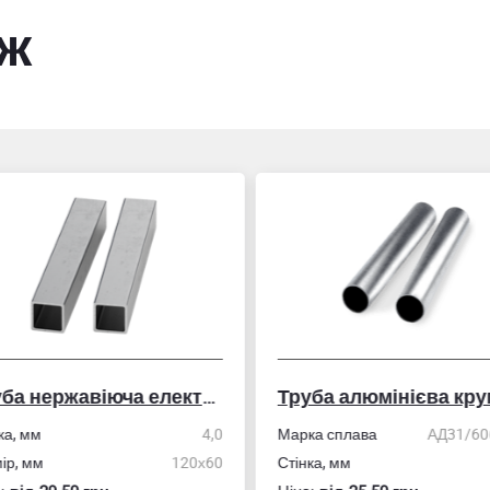
ож
Труба нержавіюча електрозварна профільна
Труба алюмінієва кру
ка, мм
4,0
Марка сплава
АД31/606
ір, мм
120х60
Стінка, мм