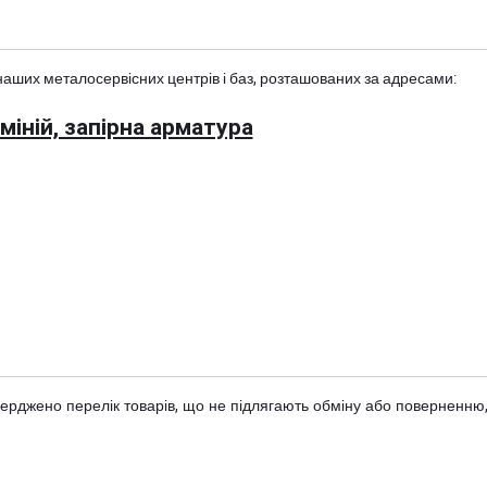
наших металосервісних центрів і баз, розташованих за адресами:
іній, запірна арматура
тверджено
перелік товарів
, що не підлягають обміну або поверненню,