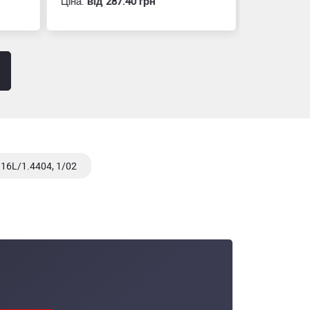
Ціна:
вiд 287.40 грн
Ціна:
вiд 60
16L/1.4404, 1/02