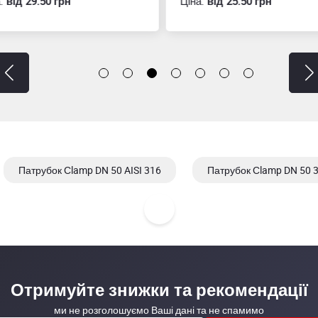
:
вiд 29.50 грн
Ціна:
вiд 25.50 грн
Патрубок Сlamp DN 50 AISI 316
Патрубок Сlamp DN 50 3
0 150 30
Отримуйте знижки та рекомендації
ми не розголошуємо Ваші дані та не спамимо