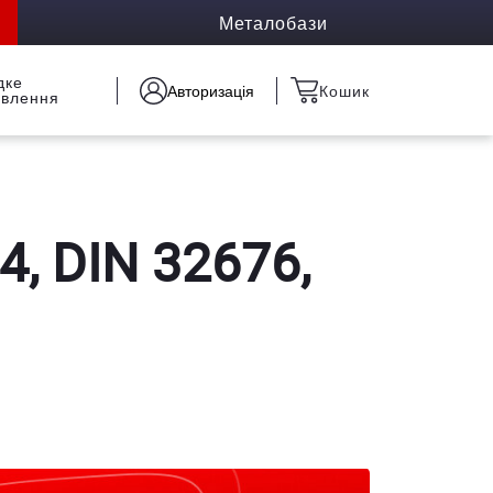
Металобази
дке
Авторизація
Кошик
овлення
, DIN 32676,