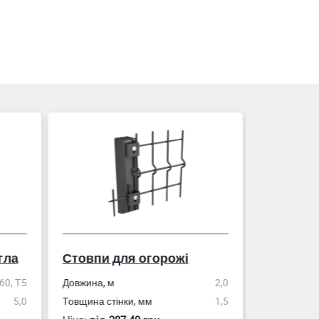
гла
Стовпи для огорожі
Рулетка
0, Т5
Довжина, м
2,0
5,0
Товщина стінки, мм
1,5
Розмір