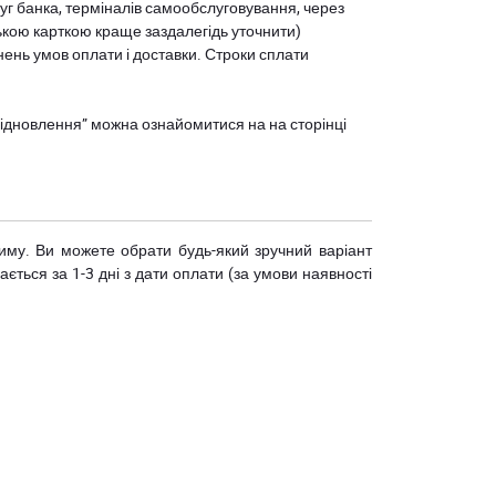
уг банка, терміналів самообслуговування, через
ькою карткою краще заздалегідь уточнити)
нень умов оплати і доставки. Строки сплати
єВідновлення” можна ознайомитися на
на сторінці
риму. Ви можете обрати будь-який зручний варіант
ється за 1-3 дні з дати оплати (за умови наявності