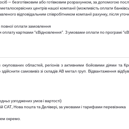
осіб — безготівковим або готівковим розрахунком, за допомогою посл
 металосервісних центрів нашої компанії (можливість оплати банківс
авленого відповідальним співробітником компанії рахунку, після уточ
и повної оплати замовлення
и оплату картками “єВідновлення”. З умовами оплати по програмі “
рім окупованих областей, регіонів з активними бойовими діями та К
дійснити самовивіз зі складів АВ метал груп. Відвантаження відбува
дньо узгоджених умов і вартості)
й САТ, Нова пошта та Делівері, за умовами і тарифами перевізника
цем окремо.