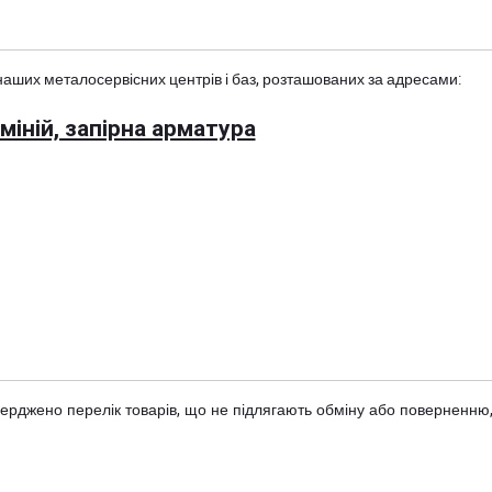
наших металосервісних центрів і баз, розташованих за адресами:
іній, запірна арматура
тверджено
перелік товарів
, що не підлягають обміну або поверненню,