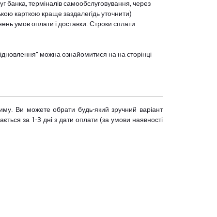
уг банка, терміналів самообслуговування, через
ькою карткою краще заздалегідь уточнити)
нень умов оплати і доставки. Строки сплати
єВідновлення” можна ознайомитися на
на сторінці
риму. Ви можете обрати будь-який зручний варіант
ється за 1-3 дні з дати оплати (за умови наявності