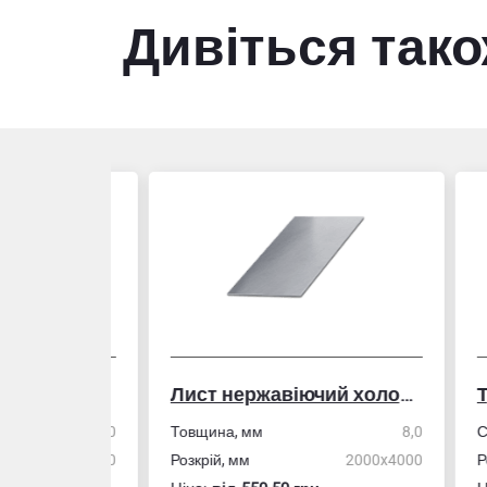
Дивіться так
Лист нержавіючий холоднокатаний
50,0
Товщина, мм
8,0
Стін
4,0
Розкрій, мм
2000x4000
Розм