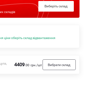
Виберіть склад
их складів
ня ціни оберіть склад відвантаження
цупа,
4409
Вибрати склад
.00
грн./шт