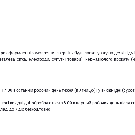
при оформленні замовлення зверніть, будь ласка, увагу на деякі від
металева сітка, електроди, супутні товари), нержавіючого прокату 
 17-00 в останній робочий день тижня (пʼятницю) і у вихідні дні (суб
ткові вихідні дні, обробляються з 8-00 в перший робочий день після с
ладі до 7 діб безкоштовно