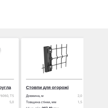
гла
Стовпи для огорожі
Рулетка
0, Т5
Довжина, м
2,0
5,0
Товщина стінки, мм
1,5
Розмір