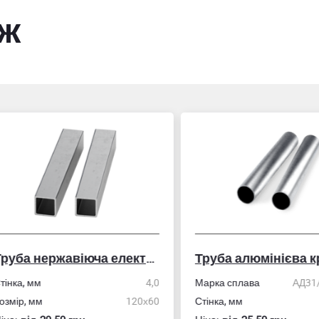
ож
Труба нержавіюча електрозварна профільна
Труба алюмінієва кру
ка, мм
4,0
Марка сплава
АД31/606
ір, мм
120х60
Стінка, мм