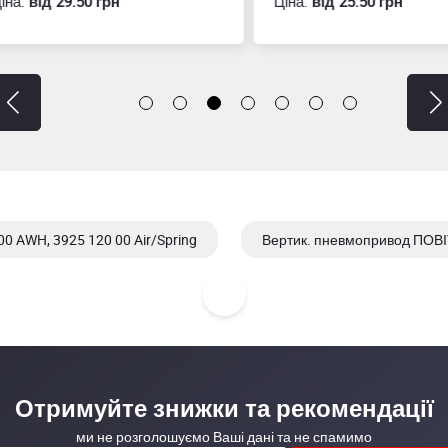
:
вiд 29.50 грн
Ціна:
вiд 25.50 грн
0 AWH, 3925 120 00 Air/Spring
Вертик. пневмопривод ПОВІ
5-100 AWH, 3954 120 00, VMove
200 AISI 304/304L, AWH, 3910 200 00 Air/Air
Отримуйте знижки та рекомендації
ми не розголошуємо Ваші дані та не спамимо