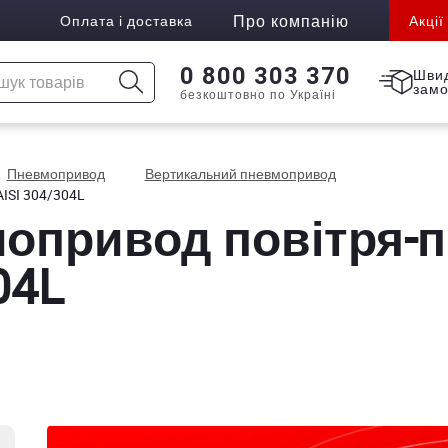
Про компанію
Оплата і доставка
Акції
0 800 303 370
Шви
зам
безкоштовно по Україні
Пневмопривод
Вертикальний пневмопривод
AISI 304/304L
мопривод повітря-п
04L