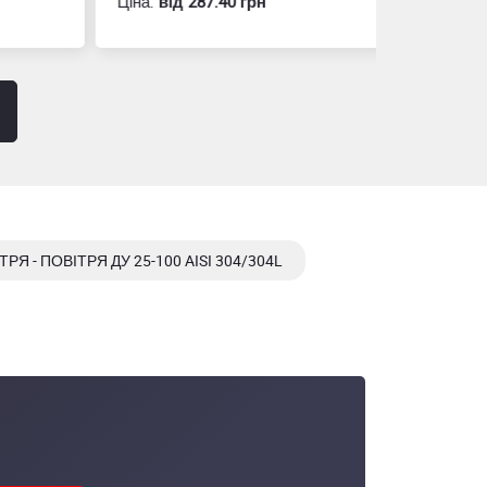
Ціна:
вiд 287.40 грн
Ціна:
вiд 60
ТРЯ - ПОВІТРЯ ДУ 25-100 AISI 304/304L