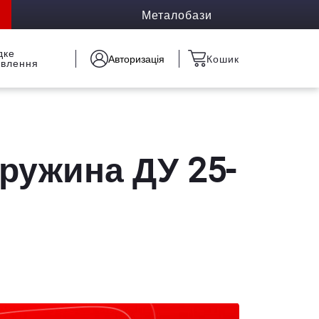
Металобази
дке
Авторизація
Кошик
овлення
ружина ДУ 25-