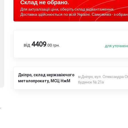
Склад не обрано.
Для актуалізації ціни, оберіть склад відвантаження.
Доставка здійснюється по всій Україні. Самовивіз - з обран
4409
від
.00
грн.
для уточнен
Дніпро, склад нержавіючого
м.Дніпро, вул. Олександра О
металопрокату, МСЦ НжМ
будинок № 21а
,