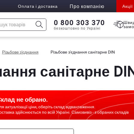
Про компанію
Оплата і доставка
Акції
0 800 303 370
Шви
зам
безкоштовно по Україні
Різьбове з'єднання
Різьбове з'єднання санітарне DIN
нання санітарне DI
клад не обрано.
ля актуалізації ціни, оберіть склад відвантаження.
оставка здійснюється по всій Україні. Самовивіз - з обраних складів