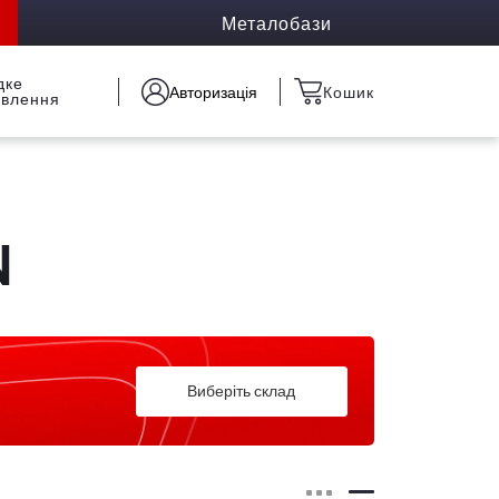
Металобази
дке
Авторизація
Кошик
овлення
N
Виберіть склад