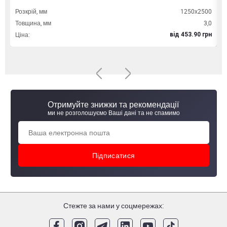
Розкрій, мм
1250х2500
Д
Товщина, мм
3,0
Т
Ціна:
Ц
вiд 453.90 грн
Отримуйте знижки та рекомендації
ми не розголошуємо Ваші дані та не спамимо
Стежте за нами у соцмережах: