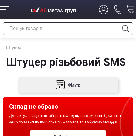
Штуцер
Штуцер різьбовий SMS
Фільтр
Склад не обрано.
Для актуалізації ціни, оберіть склад відвантаження. Доставка
здійснюється по всій Україні. Самовивіз - з обраних складів