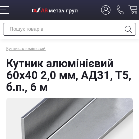
Кутник алюмінієвий
Кутник алюмінієвий
60х40 2,0 мм, АД31, Т5,
б.п., 6 м