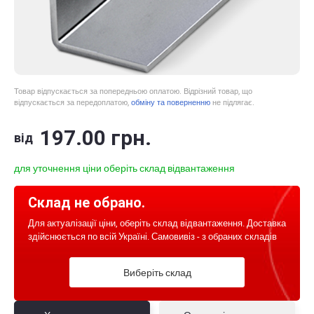
Товар відпускається за попередньою оплатою. Відрізний товар, що
відпускається за передоплатою,
обміну та поверненню
не підлягає.
197
.00
грн.
від
для уточнення ціни оберіть склад відвантаження
Склад не обрано.
Для актуалізації ціни, оберіть склад відвантаження. Доставка
здійснюється по всій Україні. Самовивіз - з обраних складів
Виберіть склад