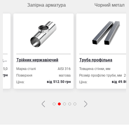
Запірна арматура
Чорний метал
Трійник нержавіючий
Труба профільна
Марка сталі
AISI 316
Товщина стінки, мм
2,0
Поверхня
матова
Розмір профілю труби, мм
20х20
Ціна:
Ціна:
вiд 512.50 грн
вiд 49.80 грн