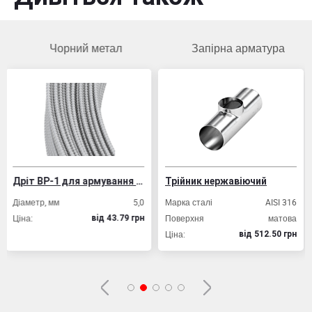
орний метал
Запірна арматура
Чор
Дріт ВР-1 для армування залізобетонних конструкцій
Трійник нержавіючий
Труба проф
5,0
Марка сталі
AISI 316
Товщина стінк
Поверхня
матова
Розмір профі
вiд 43.79 грн
Ціна:
Ціна:
вiд 512.50 грн