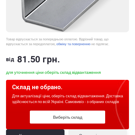
Товар відпускається за попередньою оплатою. Відрізний товар, що
відпускається за передоплатою,
обміну та поверненню
не підлягає.
81
.50
грн.
від
для уточнення ціни оберіть склад відвантаження
Склад не обрано.
Для актуалізації ціни, оберіть склад відвантаження. Доставка
здійснюється по всій Україні. Самовивіз - з обраних складів
Виберіть склад