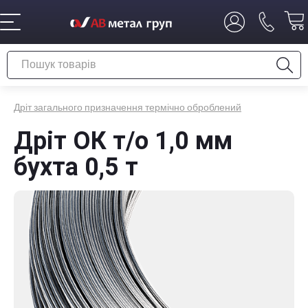
Дріт загального призначення термічно оброблений
Дріт ОК т/о 1,0 мм
бухта 0,5 т