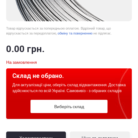
Товар відпускається за попередньою оплатою. Відрізний товар, що
відпускається за передоплатою,
обміну та поверненню
не підлягає.
0
.00
грн.
На замовлення
Склад не обрано.
Для актуалізації ціни, оберіть склад відвантаження. Доставка
здійснюється по всій Україні. Самовивіз - з обраних складів
Виберіть склад