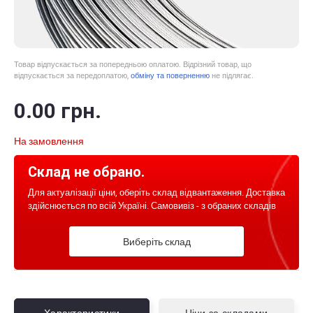
Товар відпускається за попередньою оплатою. Відрізний товар, що
відпускається за передоплатою,
обміну та поверненню
не підлягає.
0
.00
грн.
На замовлення
Склад не обрано.
Для актуалізації ціни, оберіть склад відвантаження. Доставка
здійснюється по всій Україні. Самовивіз - з обраних складів
Виберіть склад