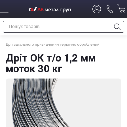
Дріт загального призначення термічно оброблений
Дріт ОК т/о 1,2 мм
моток 30 кг