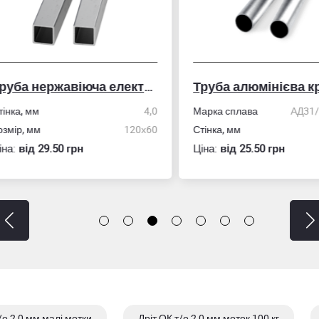
Труба нержавіюча електрозварна профільна
Труба алюмінієва кру
ка, мм
4,0
Марка сплава
АД31/606
ір, мм
120х60
Стінка, мм
:
вiд 29.50 грн
Ціна:
вiд 25.50 грн
/о 2,0 мм малі мотки
Дріт ОК т/о 2,0 мм моток 100 кг