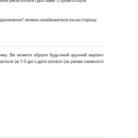
нень умов оплати і доставки. Строки сплати
єВідновлення” можна ознайомитися на
на сторінці
риму. Ви можете обрати будь-який зручний варіант
ється за 1-3 дні з дати оплати (за умови наявності