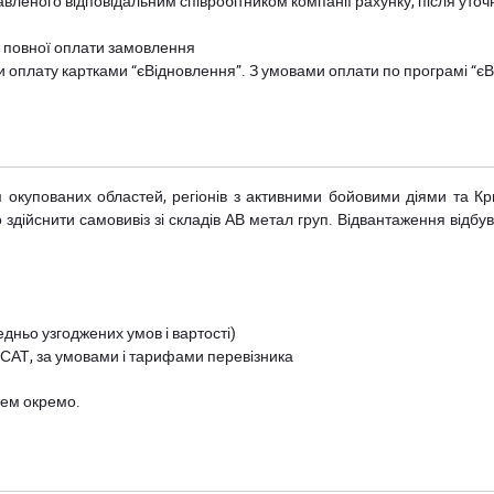
авленого відповідальним співробітником компанії рахунку, після уточ
и повної оплати замовлення
и оплату картками “єВідновлення”. З умовами оплати по програмі “
рім окупованих областей, регіонів з активними бойовими діями та К
дійснити самовивіз зі складів АВ метал груп. Відвантаження відбува
дньо узгоджених умов і вартості)
 САТ, за умовами і тарифами перевізника
цем окремо.