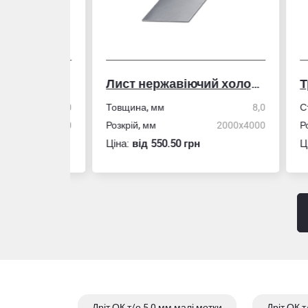
Лист нержавіючий холоднокатаний
50,0
Товщина, мм
8,0
Стін
4,0
Розкрій, мм
2000x4000
Розм
Ціна:
вiд 550.50 грн
Ціна
Дріт ОК т/о 5,0 мм малі мотки
Дріт ОК т