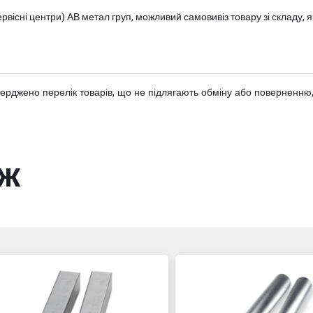
вісні центри) АВ метал груп
, можливий самовивіз товару зі складу
тверджено
перелік товарів
, що не підлягають обміну або поверненню,
ож