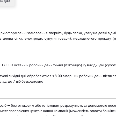
кладах
при оформленні замовлення зверніть, будь ласка, увагу на деякі від
металева сітка, електроди, супутні товари), нержавіючого прокату 
 17-00 в останній робочий день тижня (пʼятницю) і у вихідні дні (суб
ткові вихідні дні, обробляються з 8-00 в перший робочий день після с
ладі до 7 діб безкоштовно
осіб — безготівковим або готівковим розрахунком, за допомогою посл
 металосервісних центрів нашої компанії (можливість оплати банківс