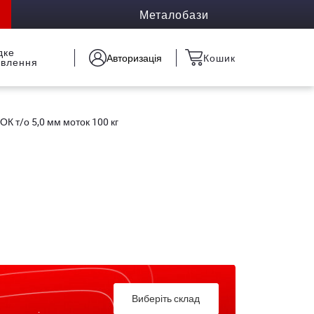
Металобази
дке
Авторизація
Кошик
овлення
 ОК т/о 5,0 мм моток 100 кг
Виберіть склад