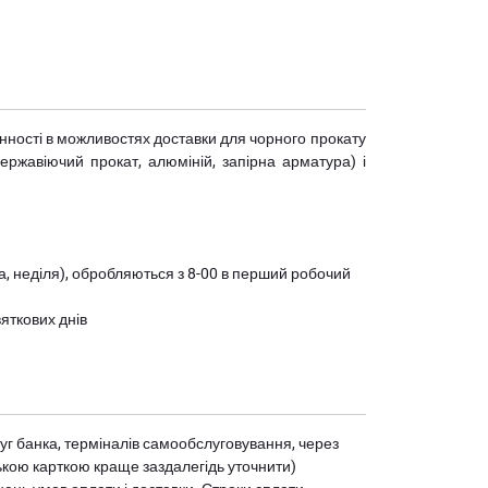
мінності в можливостях доставки для чорного прокату
(нержавіючий прокат, алюміній, запірна арматура) і
ота, неділя), обробляються з 8-00 в перший робочий
вяткових днів
уг банка, терміналів самообслуговування, через
ькою карткою краще заздалегідь уточнити)