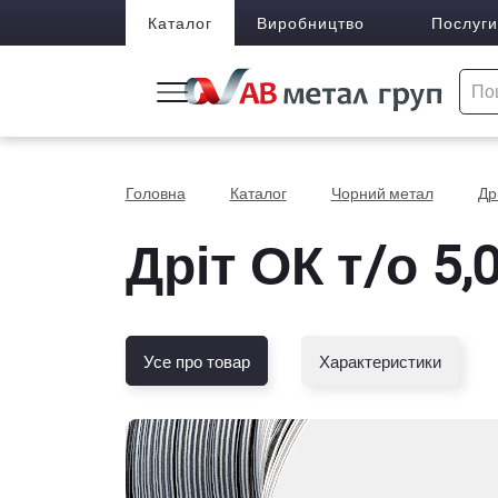
Каталог
Виробництво
Послуги
Головна
Каталог
Чорний метал
Др
Дріт ОК т/о 5,
Усе про товар
Характеристики