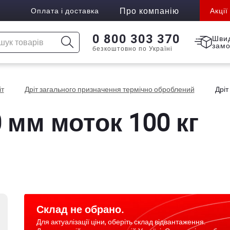
Про компанію
Оплата і доставка
Акції
0 800 303 370
Шви
зам
безкоштовно по Україні
іт
Дріт загального призначення термічно оброблений
Дріт
0 мм моток 100 кг
Склад не обрано.
Для актуалізації ціни, оберіть склад відвантаження.