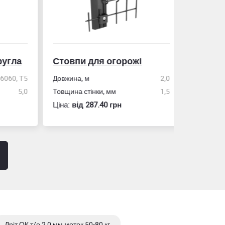
гла
Стовпи для огорожі
Рулетка
0, Т5
Довжина, м
2,0
5,0
Товщина стінки, мм
1,5
Розмір
Ціна:
вiд 287.40 грн
Ціна:
вiд 60
Дріт ОК т/о 2,0 мм моток 50-80 кг