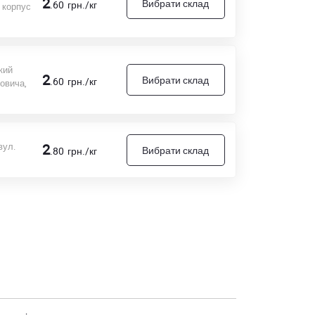
2
Вибрати склад
.60
грн./кг
 корпус
кий
2
Вибрати склад
.60
грн./кг
товича,
вул.
2
Вибрати склад
.80
грн./кг