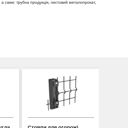
 а саме: трубна продукція, листовий металопрокат,
гла
Стовпи для огорожі
Рулетка