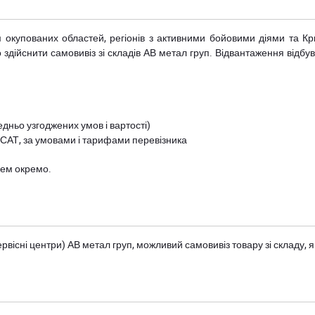
рім окупованих областей, регіонів з активними бойовими діями та К
дійснити самовивіз зі складів АВ метал груп. Відвантаження відбува
дньо узгоджених умов і вартості)
 САТ, за умовами і тарифами перевізника
цем окремо.
вісні центри) АВ метал груп
, можливий самовивіз товару зі складу