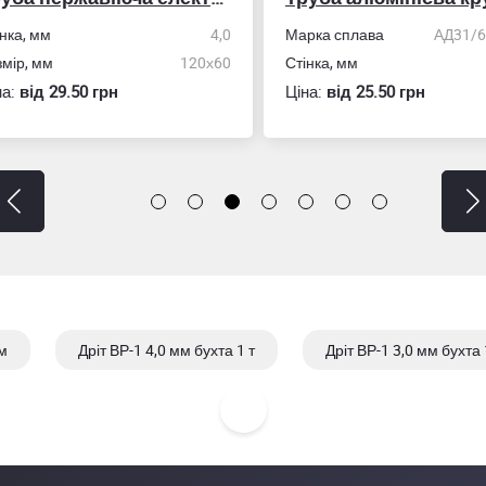
ка, мм
4,0
Марка сплава
АД31/606
ір, мм
120х60
Стінка, мм
:
вiд 29.50 грн
Ціна:
вiд 25.50 грн
 м
Дріт ВР-1 4,0 мм бухта 1 т
Дріт ВР-1 3,0 мм бухта 