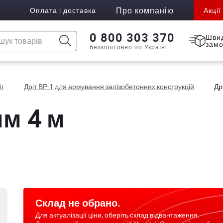
Про компанію
Оплата і доставка
Акції
0 800 303 370
Шви
зам
безкоштовно по Україні
іт
Дріт ВР-1 для армування залізобетонних конструкцій
Др
мм 4 м
Склад не обрано.
Для актуалізації ціни, оберіть склад відвантаження.