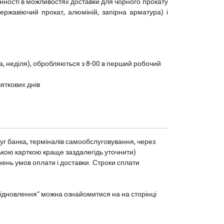
мінності в можливостях доставки для чорного прокату
(нержавіючий прокат, алюміній, запірна арматура) і
ота, неділя), обробляються з 8-00 в перший робочий
вяткових днів
уг банка, терміналів самообслуговування, через
ькою карткою краще заздалегідь уточнити)
нень умов оплати і доставки. Строки сплати
єВідновлення” можна ознайомитися на
на сторінці