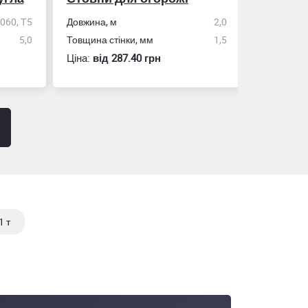
0, Т5
Довжина, м
2,0
5,0
Товщина стінки, мм
1,5
Розмір
Ціна:
вiд 287.40 грн
Ціна:
вiд 60
1 т