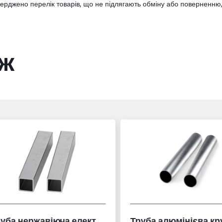
тверджено
перелік товарів
, що не підлягають обміну або поверненню,
ож
Труба нержавіюча електрозварна профільна
Труба алюмінієва кру