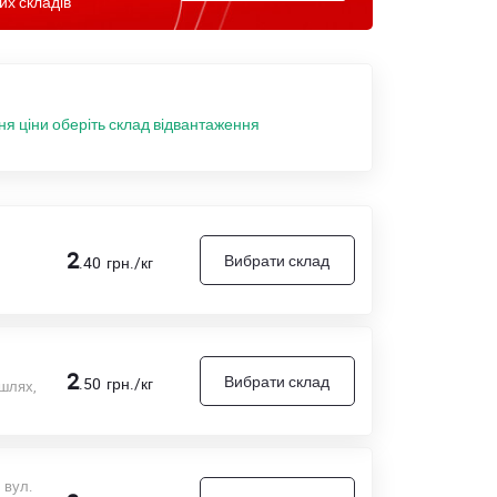
их складів
ня ціни оберіть склад відвантаження
2
Вибрати склад
.40
грн./кг
2
Вибрати склад
.50
грн./кг
 шлях,
 вул.