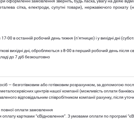
при оформленні замовлення зверніть, будь ласка, увагу на деякі від
металева сітка, електроди, супутні товари), нержавіючого прокату 
 17-00 в останній робочий день тижня (пʼятницю) і у вихідні дні (суб
ткові вихідні дні, обробляються з 8-00 в перший робочий день після с
ладі до 7 діб безкоштовно
осіб — безготівковим або готівковим розрахунком, за допомогою посл
 металосервісних центрів нашої компанії (можливість оплати банківс
авленого відповідальним співробітником компанії рахунку, після уточ
и повної оплати замовлення
и оплату картками “єВідновлення”. З умовами оплати по програмі “