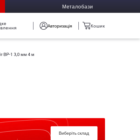
Металобази
дке
Авторизація
Кошик
овлення
іт ВР-1 3,0 мм 4 м
Виберіть склад