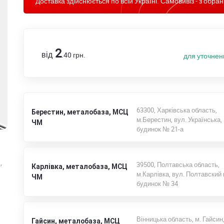
Доставка здійснюється по всій Україні. Самовивіз - з обран
2
від
.40
грн.
для уточнен
63300, Харківська область,
Берестин, металобаза, МСЦ
м.Берестин, вул. Українська,
ЧМ
будинок № 21-а
,
39500, Полтавська область,
Карлівка, металобаза, МСЦ
м.Карлівка, вул. Полтавский
ЧМ
будинок № 34
Вінницька область, м. Гайсин,
Гайсин, металобаза, МСЦ