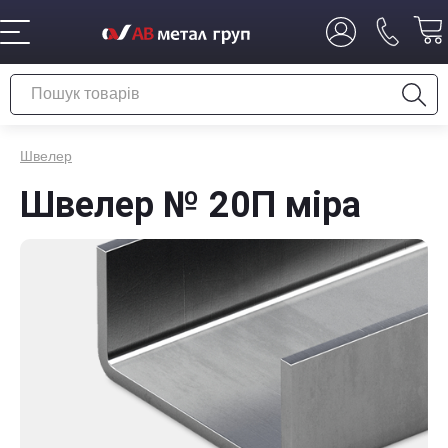
Швелер
Швелер № 20П міра