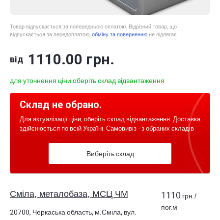
Товар відпускається за попередньою оплатою. Відрізний товар, що
відпускається за передоплатою,
обміну та поверненню
не підлягає.
1110
.00
грн.
від
для уточнення ціни оберіть склад відвантаження
Склад не обрано.
Для актуалізації ціни, оберіть склад відвантаження. Доставка
здійснюється по всій Україні. Самовивіз - з обраних складів
Виберіть склад
Сміла, металобаза, МСЦ ЧМ
1110
грн./
пог.м
20700, Черкаська область, м.Сміла, вул.