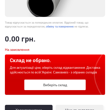
Товар відпускається за попередньою оплатою. Відрізний товар, що
відпускається за передоплатою,
обміну та поверненню
не підлягає.
0
.00
грн.
На замовлення
Склад не обрано.
Для актуалізації ціни, оберіть склад відвантаження. Доставка
здійснюється по всій Україні. Самовивіз - з обраних складів
Виберіть склад