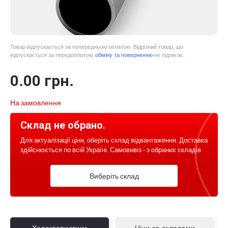
Товар відпускається за попередньою оплатою. Відрізний товар, що
відпускається за передоплатою,
обміну та поверненню
не підлягає.
0
.00
грн.
На замовлення
Склад не обрано.
Для актуалізації ціни, оберіть склад відвантаження. Доставка
здійснюється по всій Україні. Самовивіз - з обраних складів
Виберіть склад