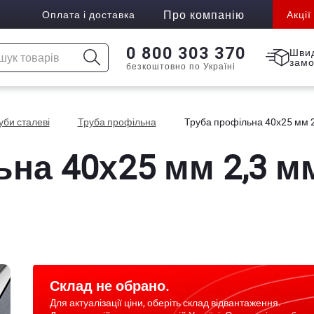
Про компанію
Оплата і доставка
Акції
0 800 303 370
Шви
зам
безкоштовно по Україні
уби сталеві
Труба профільна
Труба профільна 40х25 мм 
на 40х25 мм 2,3 м
Склад не обрано.
Для актуалізації ціни, оберіть склад відвантаження.