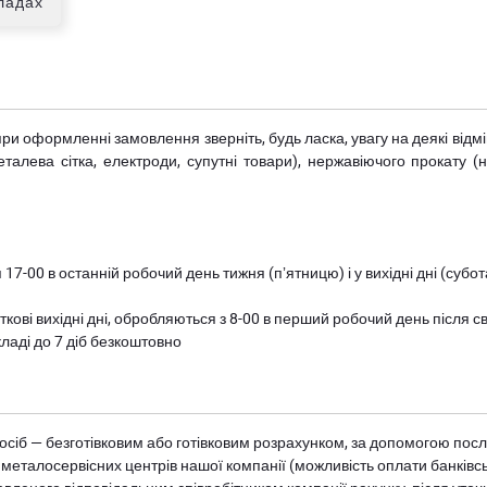
кладах
при оформленні замовлення зверніть, будь ласка, увагу на деякі від
металева сітка, електроди, супутні товари), нержавіючого прокату 
 17-00 в останній робочий день тижня (пʼятницю) і у вихідні дні (суб
ткові вихідні дні, обробляються з 8-00 в перший робочий день після с
ладі до 7 діб безкоштовно
осіб — безготівковим або готівковим розрахунком, за допомогою посл
 металосервісних центрів нашої компанії (можливість оплати банківс