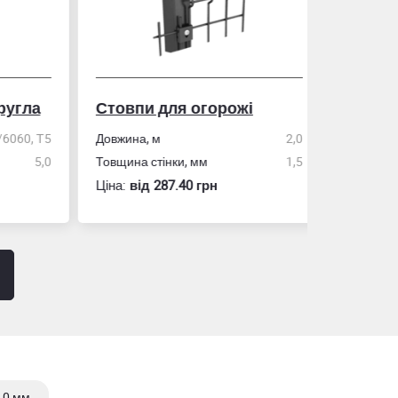
гла
Стовпи для огорожі
Рулетка
0, Т5
Довжина, м
2,0
5,0
Товщина стінки, мм
1,5
Розмір
Ціна:
вiд 287.40 грн
Ціна:
вiд 60
,0 мм