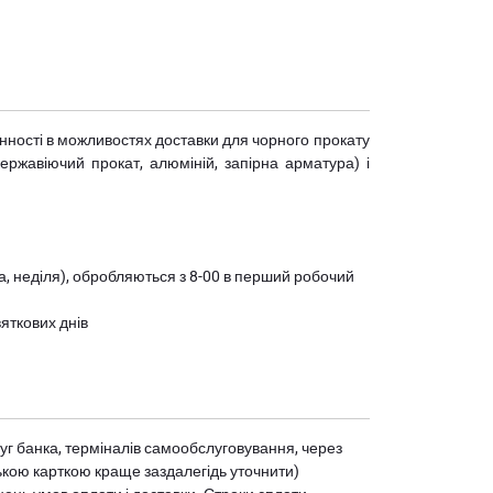
мінності в можливостях доставки для чорного прокату
(нержавіючий прокат, алюміній, запірна арматура) і
ота, неділя), обробляються з 8-00 в перший робочий
вяткових днів
уг банка, терміналів самообслуговування, через
ькою карткою краще заздалегідь уточнити)