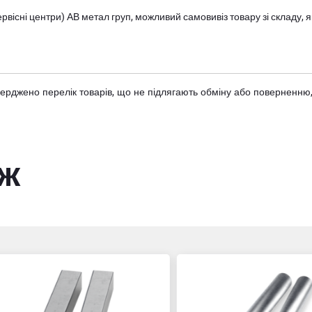
вісні центри) АВ метал груп
, можливий самовивіз товару зі складу
тверджено
перелік товарів
, що не підлягають обміну або поверненню,
ож