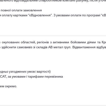
авленого відповідальним співробітником компанії рахунку, після уточ
и повної оплати замовлення
и оплату картками “єВідновлення”. З умовами оплати по програмі “
рім окупованих областей, регіонів з активними бойовими діями та К
дійснити самовивіз зі складів АВ метал груп. Відвантаження відбува
дньо узгоджених умов і вартості)
 САТ, за умовами і тарифами перевізника
цем окремо.