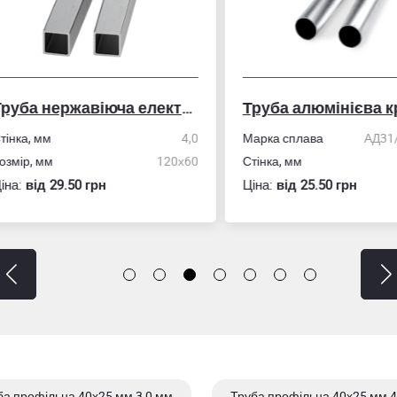
Труба нержавіюча електрозварна профільна
Труба алюмінієва кру
ка, мм
4,0
Марка сплава
АД31/606
ір, мм
120х60
Стінка, мм
:
вiд 29.50 грн
Ціна:
вiд 25.50 грн
ба профільна 40х25 мм 3,0 мм
Труба профільна 40х25 мм 4