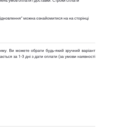
нень умов оплати і доставки. Строки сплати
єВідновлення” можна ознайомитися на
на сторінці
риму. Ви можете обрати будь-який зручний варіант
ється за 1-3 дні з дати оплати (за умови наявності