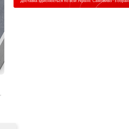
Доставка здійснюється по всій Україні. Самовивіз - з обран
,