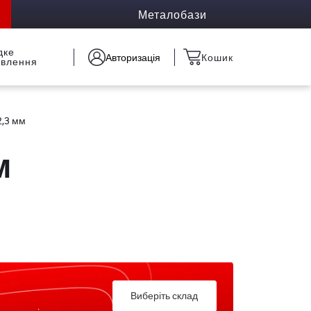
Металобази
дке
Авторизація
Кошик
овлення
2,3 мм
м
Виберіть склад