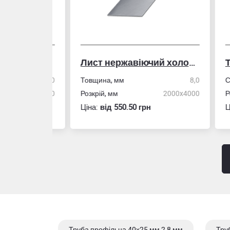
Лист нержавіючий холоднокатаний
50,0
Товщина, мм
8,0
Стін
4,0
Розкрій, мм
2000x4000
Розм
Ціна:
вiд 550.50 грн
Ціна
Труба профільна 40х25 мм 2,8 мм
Тру