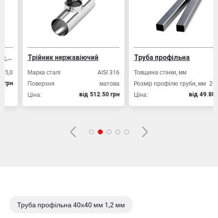
Нижньодніпровська, будинок № 11
Вибрати склад
Трійник нержавіючий
Труба профільна
Марка сталі
AISI 316
Товщина стінки, мм
2,0
Поверхня
матова
Розмір профілю труби, мм
20х20
Ціна:
Ціна:
вiд 512.50 грн
вiд 49.80 грн
Труба профільна 40х40 мм 1,2 мм