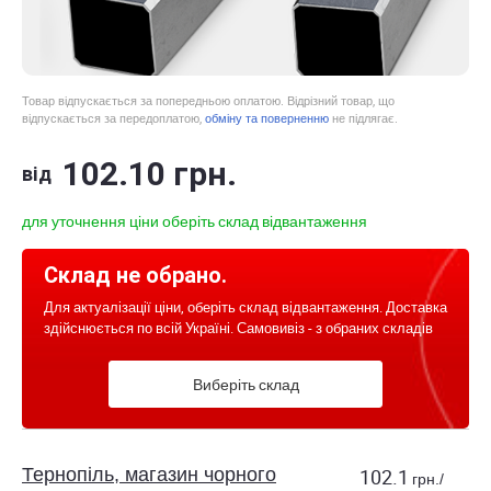
Товар відпускається за попередньою оплатою. Відрізний товар, що
відпускається за передоплатою,
обміну та поверненню
не підлягає.
102
.10
грн.
від
для уточнення ціни оберіть склад відвантаження
Склад не обрано.
Для актуалізації ціни, оберіть склад відвантаження. Доставка
здійснюється по всій Україні. Самовивіз - з обраних складів
Виберіть склад
Тернопіль, магазин чорного
102.1
грн./