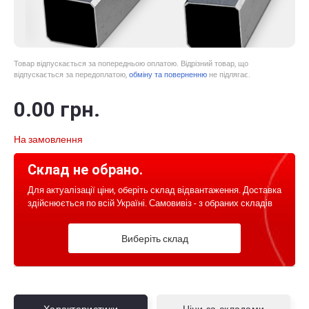
Товар відпускається за попередньою оплатою. Відрізний товар, що
відпускається за передоплатою,
обміну та поверненню
не підлягає.
0
.00
грн.
На замовлення
Склад не обрано.
Для актуалізації ціни, оберіть склад відвантаження. Доставка
здійснюється по всій Україні. Самовивіз - з обраних складів
Виберіть склад