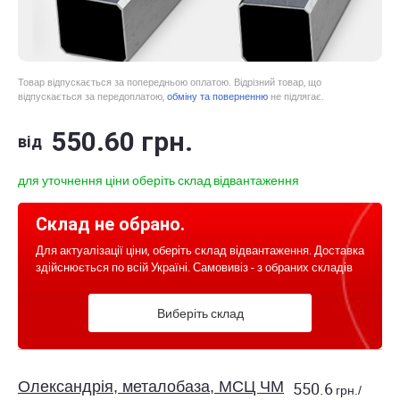
Товар відпускається за попередньою оплатою. Відрізний товар, що
відпускається за передоплатою,
обміну та поверненню
не підлягає.
550
.60
грн.
від
для уточнення ціни оберіть склад відвантаження
Склад не обрано.
Для актуалізації ціни, оберіть склад відвантаження. Доставка
здійснюється по всій Україні. Самовивіз - з обраних складів
Виберіть склад
Олександрія, металобаза, МСЦ ЧМ
550.6
грн./