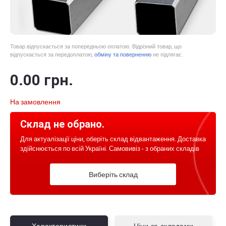
Товар відпускається за попередньою оплатою. Відрізний товар, що
відпускається за передоплатою,
обміну та поверненню
не підлягає.
0
.00
грн.
На замовлення
Склад не обрано.
Для актуалізації ціни, оберіть склад відвантаження. Доставка
здійснюється по всій Україні. Самовивіз - з обраних складів
Виберіть склад