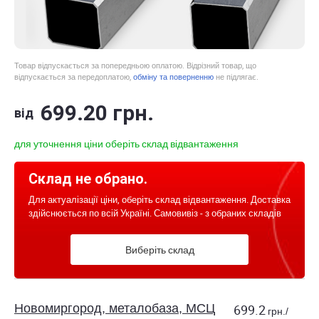
Товар відпускається за попередньою оплатою. Відрізний товар, що
відпускається за передоплатою,
обміну та поверненню
не підлягає.
699
.20
грн.
від
для уточнення ціни оберіть склад відвантаження
Склад не обрано.
Для актуалізації ціни, оберіть склад відвантаження. Доставка
здійснюється по всій Україні. Самовивіз - з обраних складів
Виберіть склад
Новомиргород, металобаза, МСЦ
699.2
грн./