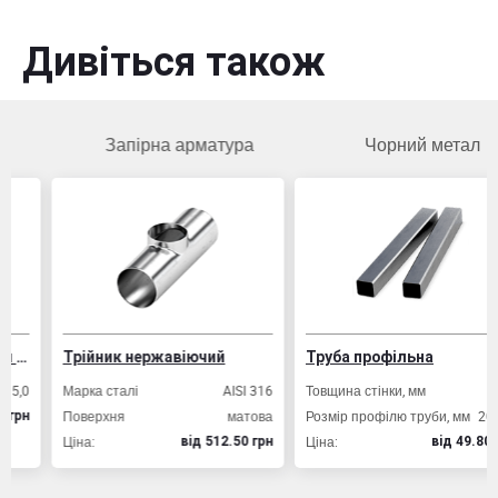
Дивіться також
Запірна арматура
Чорний метал
Трійник нержавіючий
Труба профільна
Марка сталі
AISI 316
Товщина стінки, мм
2,0
Поверхня
матова
Розмір профілю труби, мм
20х20
Ціна:
Ціна:
вiд 512.50 грн
вiд 49.80 грн