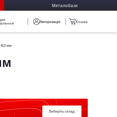
Металобази
дке
Авторизація
Кошик
овлення
 8,0 мм
мм
Виберіть склад