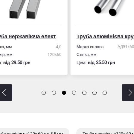
Труба нержавіюча електрозварна профільна
Труба алюмінієва кру
ка, мм
4,0
Марка сплава
АД31/606
ір, мм
120х60
Стінка, мм
:
вiд 29.50 грн
Ціна:
вiд 25.50 грн
уба профільна120х 60 мм 3,5 мм
Труба профільна120х 60 м