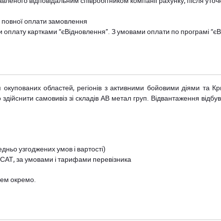
авленого відповідальним співробітником компанії рахунку, після уточ
и повної оплати замовлення
и оплату картками “єВідновлення”. З умовами оплати по програмі “
рім окупованих областей, регіонів з активними бойовими діями та К
дійснити самовивіз зі складів АВ метал груп. Відвантаження відбува
дньо узгоджених умов і вартості)
 САТ, за умовами і тарифами перевізника
цем окремо.