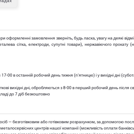
кладах
при оформленні замовлення зверніть, будь ласка, увагу на деякі від
металева сітка, електроди, супутні товари), нержавіючого прокату 
 17-00 в останній робочий день тижня (пʼятницю) і у вихідні дні (суб
ткові вихідні дні, обробляються з 8-00 в перший робочий день після с
ладі до 7 діб безкоштовно
осіб — безготівковим або готівковим розрахунком, за допомогою посл
 металосервісних центрів нашої компанії (можливість оплати банківс