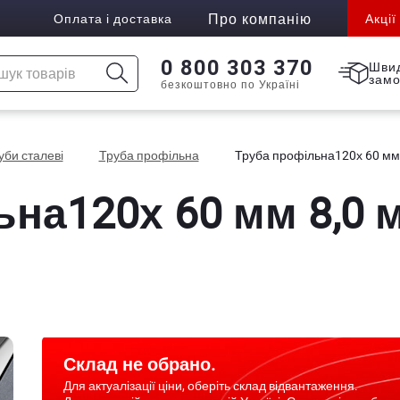
Про компанію
Оплата і доставка
Акції
0 800 303 370
Шви
зам
безкоштовно по Україні
уби сталеві
Труба профільна
Труба профільна120х 60 мм
ьна120х 60 мм 8,0 
Склад не обрано.
Для актуалізації ціни, оберіть склад відвантаження.