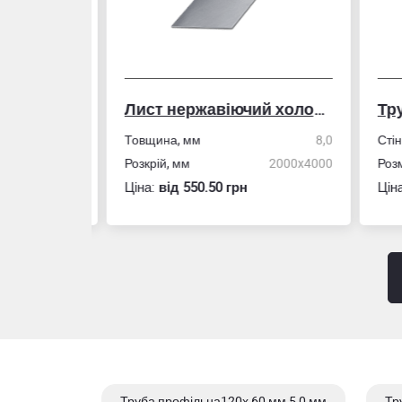
Лист нержавіючий холоднокатаний
50,0
Товщина, мм
8,0
Стін
4,0
Розкрій, мм
2000x4000
Розм
Ціна:
вiд 550.50 грн
Ціна
Труба профільна120х 60 мм 5,0 мм
Тр