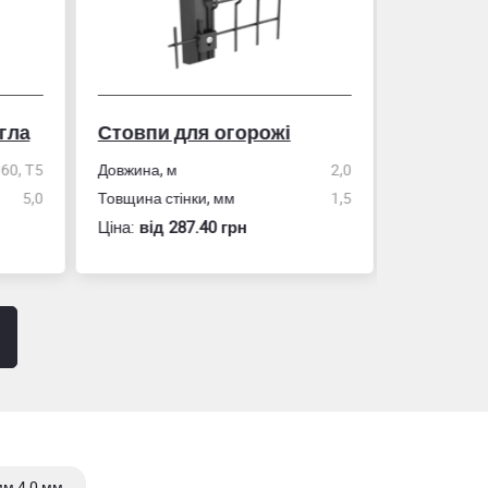
гла
Стовпи для огорожі
Рулетка
0, Т5
Довжина, м
2,0
5,0
Товщина стінки, мм
1,5
Розмір
Ціна:
вiд 287.40 грн
Ціна:
вiд 60
м 4,0 мм