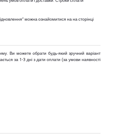
нень умов оплати і доставки. Строки сплати
єВідновлення” можна ознайомитися на
на сторінці
риму. Ви можете обрати будь-який зручний варіант
ється за 1-3 дні з дати оплати (за умови наявності