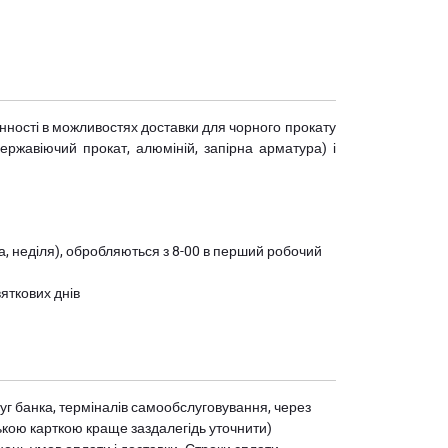
мінності в можливостях доставки для чорного прокату
(нержавіючий прокат, алюміній, запірна арматура) і
ота, неділя), обробляються з 8-00 в перший робочий
вяткових днів
уг банка, терміналів самообслуговування, через
ькою карткою краще заздалегідь уточнити)