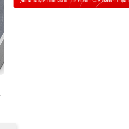
Доставка здійснюється по всій Україні. Самовивіз - з обран
,