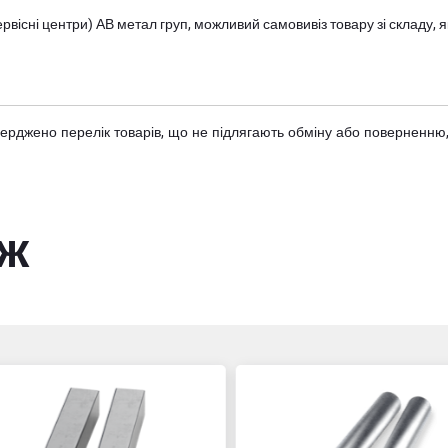
вісні центри) АВ метал груп
, можливий самовивіз товару зі складу
тверджено
перелік товарів
, що не підлягають обміну або поверненню,
ож