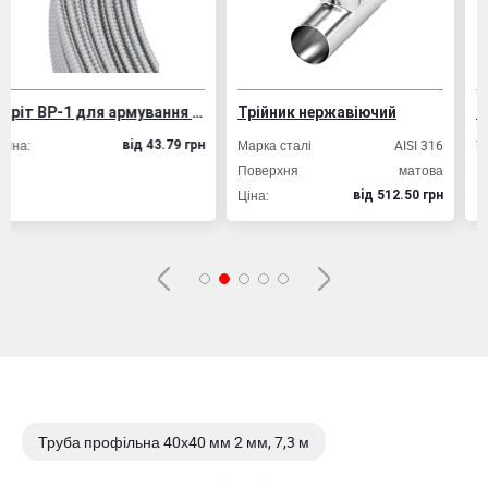
Дріт ВР-1 для армування залізобетонних конструкцій
Трійник нержавіючий
Труба профіль
Марка сталі
AISI 316
Товщина стінки, м
вiд 43.79 грн
Поверхня
матова
Розмір профілю т
Ціна:
Ціна:
вiд 512.50 грн
Труба профільна 40х40 мм 2 мм, 7,3 м