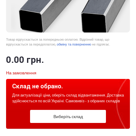
Товар відпускається за попередньою оплатою. Відрізний товар, що
відпускається за передоплатою,
обміну та поверненню
не підлягає.
0
.00
грн.
На замовлення
Склад не обрано.
Для актуалізації ціни, оберіть склад відвантаження. Доставка
здійснюється по всій Україні. Самовивіз - з обраних складів
Виберіть склад