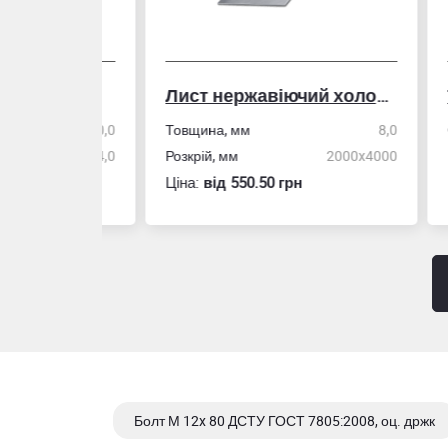
Лист нержавіючий холоднокатаний
50,0
Товщина, мм
8,0
Стін
4,0
Розкрій, мм
2000x4000
Розм
Ціна:
вiд 550.50 грн
Ціна
Болт М 12x 80 ДСТУ ГОСТ 7805:2008, оц. држк