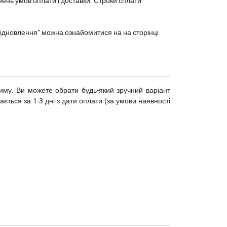
нень умов оплати і доставки. Строки сплати
єВідновлення” можна ознайомитися на
на сторінці
риму. Ви можете обрати будь-який зручний варіант
ється за 1-3 дні з дати оплати (за умови наявності