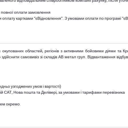
авленого відповідальним співробітником компанії рахунку, після уточ
и повної оплати замовлення
и оплату картками “єВідновлення”. З умовами оплати по програмі “
рім окупованих областей, регіонів з активними бойовими діями та К
дійснити самовивіз зі складів АВ метал груп. Відвантаження відбува
дньо узгоджених умов і вартості)
й САТ, Нова пошта та Делівері, за умовами і тарифами перевізника
цем окремо.