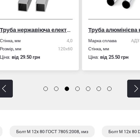
Труба нержавіюча електрозварна профільна
Труба алюмінієва кру
ка, мм
4,0
Марка сплава
АД31/606
ір, мм
120х60
Стінка, мм
:
вiд 29.50 грн
Ціна:
вiд 25.50 грн
Болт М 12x 80 ГОСТ 7805:2008, хмз
Болт М 12x 80 