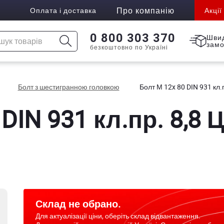
Про компанію
Оплата і доставка
Акції
0 800 303 370
Шви
зам
безкоштовно по Україні
Болт з шестигранною головкою
Болт М 12x 80 DIN 931 кл.
DIN 931 кл.пр. 8,8 
Склад не обрано.
Для актуалізації ціни, оберіть склад відвантаження.