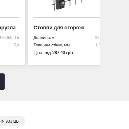
гла
Стовпи для огорожі
Рулетка
0, Т5
Довжина, м
2,0
5,0
Товщина стінки, мм
1,5
Розмір
Ціна:
вiд 287.40 грн
Ціна:
вiд 60
DIN 933 ЦБ