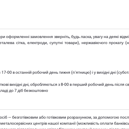
при оформленні замовлення зверніть, будь ласка, увагу на деякі від
металева сітка, електроди, супутні товари), нержавіючого прокату 
 17-00 в останній робочий день тижня (пʼятницю) і у вихідні дні (суб
ткові вихідні дні, обробляються з 8-00 в перший робочий день після с
ладі до 7 діб безкоштовно
осіб — безготівковим або готівковим розрахунком, за допомогою посл
 металосервісних центрів нашої компанії (можливість оплати банківс