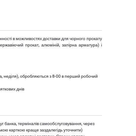
мінності в можливостях доставки для чорного прокату
(нержавіючий прокат, алюміній, запірна арматура) і
ота, неділя), обробляються з 8-00 в перший робочий
вяткових днів
уг банка, терміналів самообслуговування, через
ькою карткою краще заздалегідь уточнити)