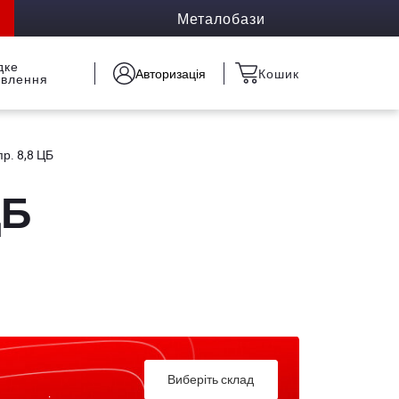
Металобази
дке
Авторизація
Кошик
овлення
пр. 8,8 ЦБ
ЦБ
Виберіть склад