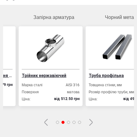
Запірна арматура
Чорний метал
Трійник нержавіючий
Труба профільна
Марка сталі
AISI 316
Товщина стінки, мм
2,0
Поверхня
матова
Розмір профілю труби, мм
20х20
Ціна:
Ціна:
вiд 512.50 грн
вiд 49.80 грн