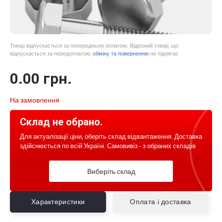
Товар відпускається за попередньою оплатою. Відрізний товар, що
відпускається за передоплатою,
обміну та поверненню
не підлягає.
0
.00
грн.
На замовлення
Склад не обрано.
Для актуалізації ціни, оберіть склад відвантаження. Доставка
здійснюється по всій Україні. Самовивіз - з обраних складів
Виберіть склад
Характеристики
Оплата і доставка