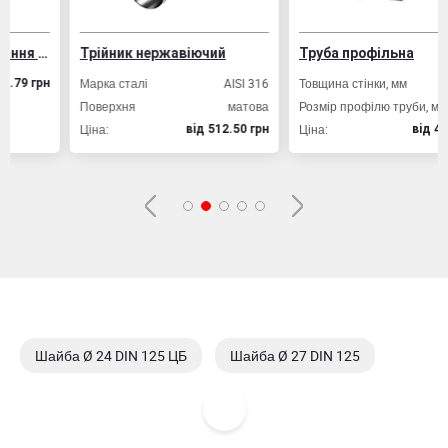
Дріт ВР-1 для армування залізобетонних конструкцій
Трійник нержавіючий
Труба профільна
Марка сталі
AISI 316
Товщина стінки, мм
2,
грн
Поверхня
матова
Розмір профілю труби, мм
20х2
Ціна:
Ціна:
вiд 512.50 грн
вiд 49.80 гр
Шайба Ø 24 DIN 125 ЦБ
Шайба Ø 27 DIN 125
Шайба Ø 27 DIN 125 ЦБ
Шайба Ø 30 DIN 125