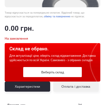
Товар відпускається за попередньою оплатою. Відрізний товар, що
відпускається за передоплатою,
обміну та поверненню
не підлягає.
0
.00
грн.
На замовлення
Склад не обрано.
Для актуалізації ціни, оберіть склад відвантаження. Доставка
здійснюється по всій Україні. Самовивіз - з обраних складів
Виберіть склад
Характеристики
Оплата і доставка
Діаметр, мм