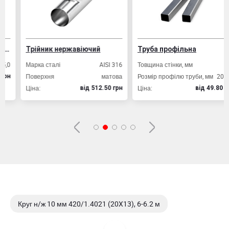
Трійник нержавіючий
Труба профільна
Марка сталі
AISI 316
Товщина стінки, мм
2,0
Поверхня
матова
Розмір профілю труби, мм
20х20
Ціна:
Ціна:
вiд 512.50 грн
вiд 49.80 грн
Круг н/ж 10 мм 420/1.4021 (20X13), 6-6.2 м