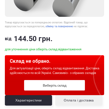
Товар відпускається за попередньою оплатою. Відрізний товар, що
відпускається за передоплатою,
обміну та поверненню
не підлягає.
144
.50
грн.
від
для уточнення ціни оберіть склад відвантаження
Склад не обрано.
Для актуалізації ціни, оберіть склад відвантаження. Доставка
здійснюється по всій Україні. Самовивіз - з обраних складів
Виберіть склад
Характеристики
Оплата і доставка