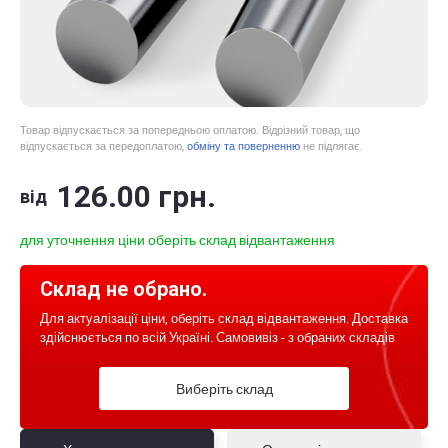
Товар відпускається за попередньою оплатою. Відрізний товар, що
відпускається за передоплатою,
обміну та поверненню
не підлягає.
126
.00
грн.
від
для уточнення ціни оберіть склад відвантаження
Склад не обрано.
Для актуалізації ціни, оберіть склад відвантаження. Доставка
здійснюється по всій Україні. Самовивіз - з обраних складів
Виберіть склад