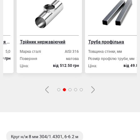
укцій
Трійник нержавіючий
Труба профільна
0
Марка сталі
AISI 316
Товщина стінки, мм
2,0
Поверхня
матова
Розмір профілю труби, мм
20х20
н
Ціна:
Ціна:
вiд 512.50 грн
вiд 49.80 грн
Круг н/ж 8 мм 304/1.4301, 6-6.2 м