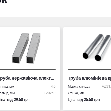
Труба нержавіюча електрозварна профільна
Труба алюмінієва кру
ка, мм
4,0
Марка сплава
АД31/606
ір, мм
120х60
Стінка, мм
:
вiд 29.50 грн
Ціна:
вiд 25.50 грн