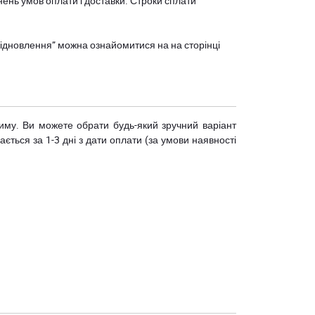
нень умов оплати і доставки. Строки сплати
єВідновлення” можна ознайомитися на
на сторінці
риму. Ви можете обрати будь-який зручний варіант
ється за 1-3 дні з дати оплати (за умови наявності