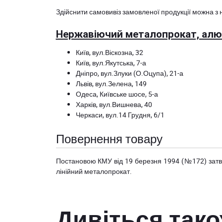
Здійснити самовивіз замовленої продукції можна з 
Нержавіючий металопрокат, алюм
Київ, вул.Віскозна, 32
Київ, вул.Якутська, 7-а
Дніпро, вул.Злуки (О.Оцупа), 21-а
Львів, вул.Зелена, 149
Одеса, Київське шосе, 5-а
Харків, вул.Вишнева, 40
Черкаси, вул.14 Грудня, 6/1
Повернення товару
Постановою КМУ від 19 березня 1994 (№172) за
лінійний металопрокат.
Дивіться так