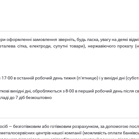
при оформленні замовлення зверніть, будь ласка, увагу на деякі від
металева сітка, електроди, супутні товари), нержавіючого прокату 
 17-00 в останній робочий день тижня (пʼятницю) і у вихідні дні (суб
ткові вихідні дні, обробляються з 8-00 в перший робочий день після с
ладі до 7 діб безкоштовно
осіб — безготівковим або готівковим розрахунком, за допомогою посл
 металосервісних центрів нашої компанії (можливість оплати банківс