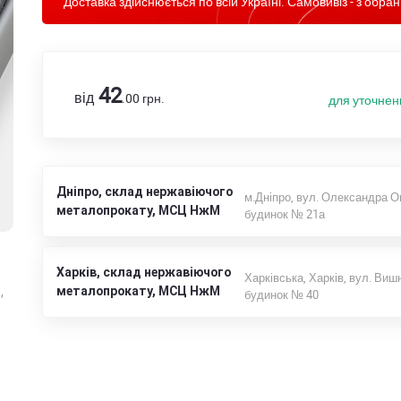
Доставка здійснюється по всій Україні. Самовивіз - з обран
42
від
.00
грн.
для уточнен
Дніпро, склад нержавіючого
м.Дніпро, вул. Олександра О
металопрокату, МСЦ НжМ
будинок № 21а
Харків, склад нержавіючого
Харківська, Харків, вул. Виш
,
металопрокату, МСЦ НжМ
будинок № 40