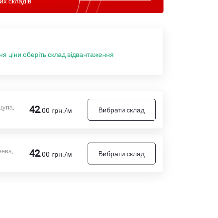
их складів
ня ціни оберіть склад відвантаження
цупа,
42
Вибрати склад
.00
грн./м
нева,
42
Вибрати склад
.00
грн./м