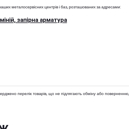
наших металосервісних центрів і баз, розташованих за адресами:
іній, запірна арматура
тверджено
перелік товарів
, що не підлягають обміну або поверненню,
ож