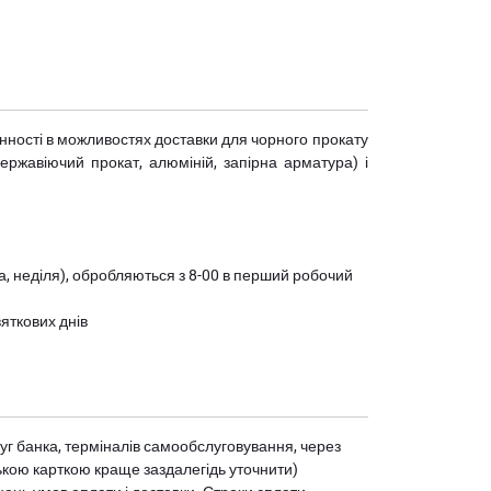
мінності в можливостях доставки для чорного прокату
(нержавіючий прокат, алюміній, запірна арматура) і
ота, неділя), обробляються з 8-00 в перший робочий
вяткових днів
уг банка, терміналів самообслуговування, через
ькою карткою краще заздалегідь уточнити)