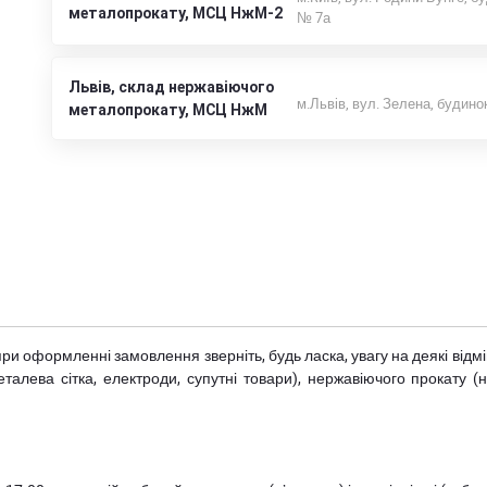
металопрокату, МСЦ НжМ-2
№ 7а
Львів, склад нержавіючого
м.Львів, вул. Зелена, будино
металопрокату, МСЦ НжМ
при оформленні замовлення зверніть, будь ласка, увагу на деякі від
металева сітка, електроди, супутні товари), нержавіючого прокату 