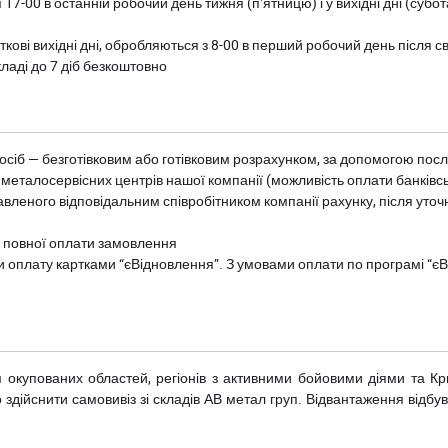
 17-00 в останній робочий день тижня (пʼятницю) і у вихідні дні (суб
ткові вихідні дні, обробляються з 8-00 в перший робочий день після с
ладі до 7 діб безкоштовно
осіб — безготівковим або готівковим розрахунком, за допомогою посл
 металосервісних центрів нашої компанії (можливість оплати банківс
авленого відповідальним співробітником компанії рахунку, після уточ
и повної оплати замовлення
и оплату картками “єВідновлення”. З умовами оплати по програмі “
рім окупованих областей, регіонів з активними бойовими діями та К
дійснити самовивіз зі складів АВ метал груп. Відвантаження відбува