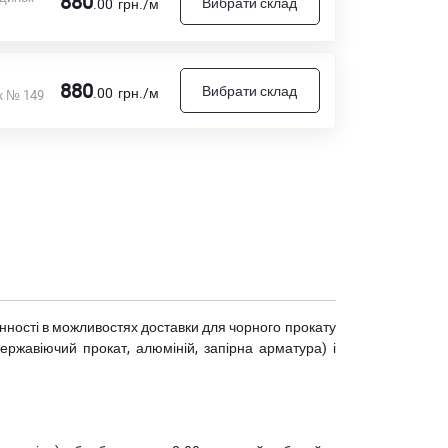
880
Вибрати склад
.00
грн./м
880
Вибрати склад
.00
грн./м
к № 149
мінності в можливостях доставки для чорного прокату
(нержавіючий прокат, алюміній, запірна арматура) і