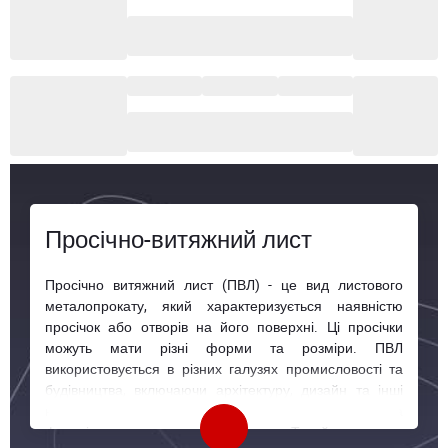
Просічно-витяжний лист
Просічно витяжний лист (ПВЛ) - це вид листового
металопрокату, який характеризується наявністю
просічок або отворів на його поверхні. Ці просічки
можуть мати різні форми та розміри. ПВЛ
використовується в різних галузях промисловості та
будівництва, включаючи архітектуру, дизайн та інші
напрямки, завдяки своїм унікальним естетичним та
функціональним характеристикам. Такий лист має