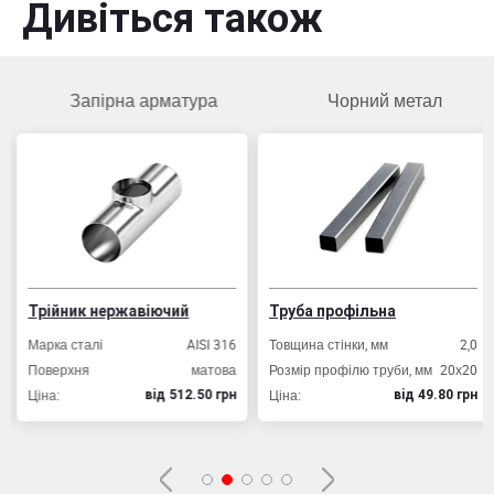
Дивіться також
Одеська область, м.Березівка, вул. вул.
Пристанційна, будинок № 17, корпус А
Запірна арматура
Чорний метал
Вибрати склад
Трійник нержавіючий
Труба профільна
Марка сталі
AISI 316
Товщина стінки, мм
2,0
Поверхня
матова
Розмір профілю труби, мм
20х20
Ціна:
Ціна:
вiд 512.50 грн
вiд 49.80 грн