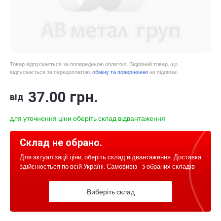
Товар відпускається за попередньою оплатою. Відрізний товар, що
відпускається за передоплатою,
обміну та поверненню
не підлягає.
37
.00
грн.
від
для уточнення ціни оберіть склад відвантаження
Склад не обрано.
Для актуалізації ціни, оберіть склад відвантаження. Доставка
здійснюється по всій Україні. Самовивіз - з обраних складів
Виберіть склад