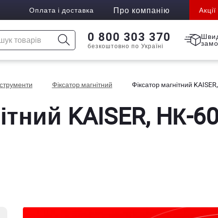
Про компанію
Оплата і доставка
Акції
0 800 303 370
Шви
зам
безкоштовно по Україні
нструменти
Фіксатор магнітний
Фіксатор магнітний KAISER,
ітний KAISER, HК-6