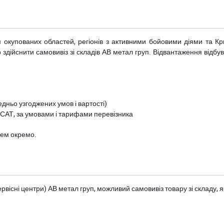
рім окупованих областей, регіонів з активними бойовими діями та К
дійснити самовивіз зі складів АВ метал груп. Відвантаження відбува
дньо узгоджених умов і вартості)
 САТ, за умовами і тарифами перевізника
цем окремо.
вісні центри) АВ метал груп
, можливий самовивіз товару зі складу