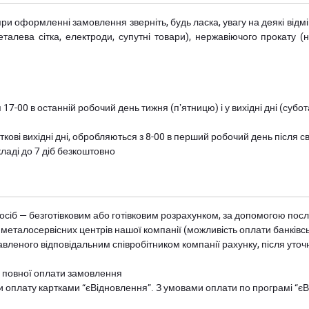
при оформленні замовлення зверніть, будь ласка, увагу на деякі від
металева сітка, електроди, супутні товари), нержавіючого прокату 
 17-00 в останній робочий день тижня (пʼятницю) і у вихідні дні (суб
ткові вихідні дні, обробляються з 8-00 в перший робочий день після с
ладі до 7 діб безкоштовно
осіб — безготівковим або готівковим розрахунком, за допомогою посл
 металосервісних центрів нашої компанії (можливість оплати банківс
авленого відповідальним співробітником компанії рахунку, після уточ
и повної оплати замовлення
и оплату картками “єВідновлення”. З умовами оплати по програмі “