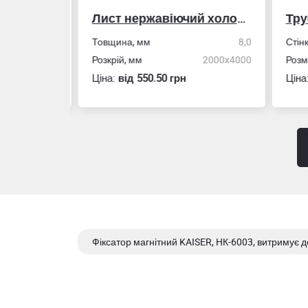
Лист нержавіючий холоднокатаний
50,0
Товщина, мм
8,0
Стін
4,0
Розкрій, мм
2000x4000
Розм
Ціна:
вiд 550.50 грн
Ціна
Фіксатор магнітний KAISER, HК-6003, витримує д
Фіксатор магнітний DNIPRO-M, MW-229, витримує