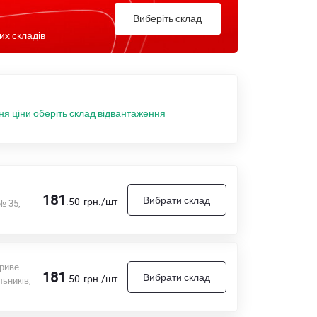
Виберіть склад
их складів
ня ціни оберіть склад відвантаження
181
Вибрати склад
.50
грн./шт
№ 35,
Криве
181
Вибрати склад
.50
грн./шт
ьників,