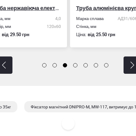
Труба нержавіюча електрозварна профільна
Труба алюмінієва кру
ка, мм
4,0
Марка сплава
АД31/606
ір, мм
120х60
Стінка, мм
:
вiд 29.50 грн
Ціна:
вiд 25.50 грн
о 35кг
Фіксатор магнітний DNIPRO-M, MW-117, витримує до 1
 до 23кг
Фіксатор магнітний DNIPRO-M, MW-3413, витримує 