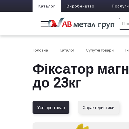
Каталог
Виробництво
Послуги
Головна
Каталог
Супутні товари
І
Фіксатор магн
до 23кг
Усе про товар
Характеристики