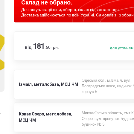
Склад не обрано.
Для актуалізації ціни, оберіть склад відвантаження.
Доставка здійснюється по всій Україні. Самовивіз - з обран
181
від
.50
грн.
для уточнен
Одеська обл., м.Ізмаїл, вул.
Ізмаїл, металобаза, МСЦ ЧМ
Болградське шосе, будинок 
корпус Б
,
Миколаївська область, смт.
Криве Озеро, металобаза,
Озеро, вул. провулок Будівел
МСЦ ЧМ
будинок № 5