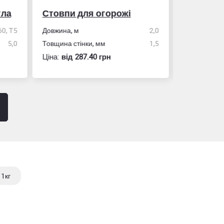
гла
Стовпи для огорожі
Рулетка
0, Т5
Довжина, м
2,0
5,0
Товщина стінки, мм
1,5
Розмір
Ціна:
вiд 287.40 грн
Ціна:
вiд 60
1кг
до 35кг