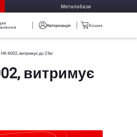
Металобази
дке
Авторизація
Кошик
овлення
 HК-6002, витримує до 23кг
002, витримує