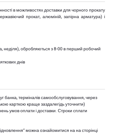
мінності в можливостях доставки для чорного прокату
(нержавіючий прокат, алюміній, запірна арматура) і
ота, неділя), обробляються з 8-00 в перший робочий
вяткових днів
уг банка, терміналів самообслуговування, через
ькою карткою краще заздалегідь уточнити)
нень умов оплати і доставки. Строки сплати
єВідновлення” можна ознайомитися на
на сторінці