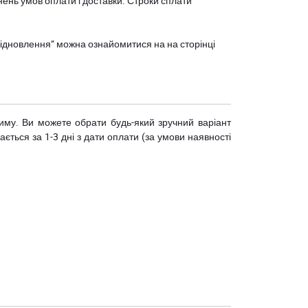
нень умов оплати і доставки. Строки сплати
єВідновлення” можна ознайомитися на
на сторінці
риму. Ви можете обрати будь-який зручний варіант
ється за 1-3 дні з дати оплати (за умови наявності