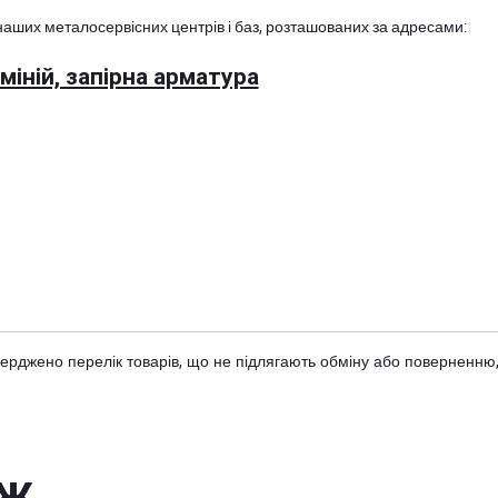
наших металосервісних центрів і баз, розташованих за адресами:
іній, запірна арматура
тверджено
перелік товарів
, що не підлягають обміну або поверненню,
ож