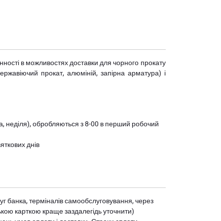
мінності в можливостях доставки для чорного прокату
(нержавіючий прокат, алюміній, запірна арматура) і
ота, неділя), обробляються з 8-00 в перший робочий
вяткових днів
уг банка, терміналів самообслуговування, через
ькою карткою краще заздалегідь уточнити)