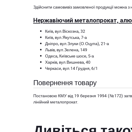
Здійснити самовивіз замовленої продукції можна з 
Нержавіючий металопрокат, алюм
Київ, вул.Віскозна, 32
Київ, вул.Якутська, 7-а
Дніпро, вул.Злуки (О.Оцупа), 21-а
Львів, вул.Зелена, 149
Одеса, Київське шосе, 5-а
Харків, вул.Вишнева, 40
Черкаси, вул.14 Грудня, 6/1
Повернення товару
Постановою КМУ від 19 березня 1994 (№172) за
лінійний металопрокат.
Дивіться так