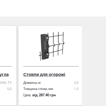
гла
Стовпи для огорожі
Рулетка
0, Т5
Довжина, м
2,0
5,0
Товщина стінки, мм
1,5
Розмір
Ціна:
вiд 287.40 грн
Ціна:
вiд 60