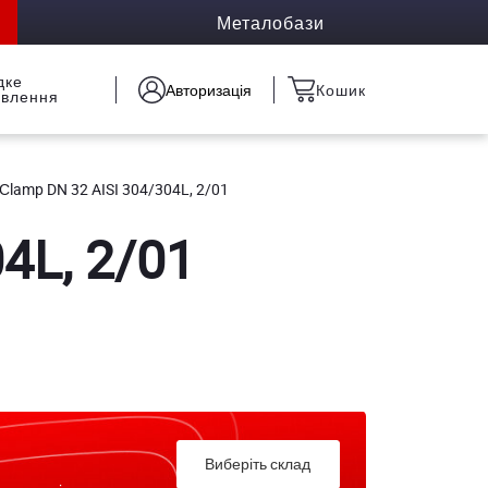
Металобази
дке
Авторизація
Кошик
овлення
Сlamp DN 32 AISI 304/304L, 2/01
4L, 2/01
Виберіть склад