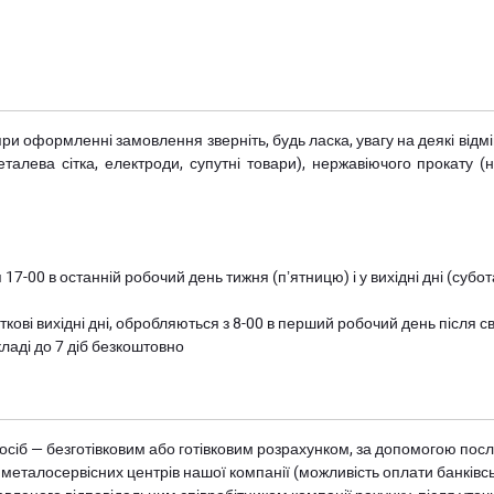
при оформленні замовлення зверніть, будь ласка, увагу на деякі від
металева сітка, електроди, супутні товари), нержавіючого прокату 
 17-00 в останній робочий день тижня (пʼятницю) і у вихідні дні (суб
ткові вихідні дні, обробляються з 8-00 в перший робочий день після с
ладі до 7 діб безкоштовно
осіб — безготівковим або готівковим розрахунком, за допомогою посл
 металосервісних центрів нашої компанії (можливість оплати банківс