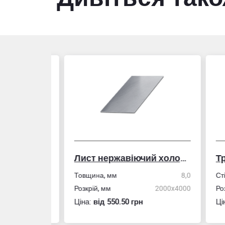
Лист нержавіючий холоднокатаний
50,0
Товщина, мм
8,0
Стін
4,0
Розкрій, мм
2000x4000
Розм
Ціна:
вiд 550.50 грн
Ціна