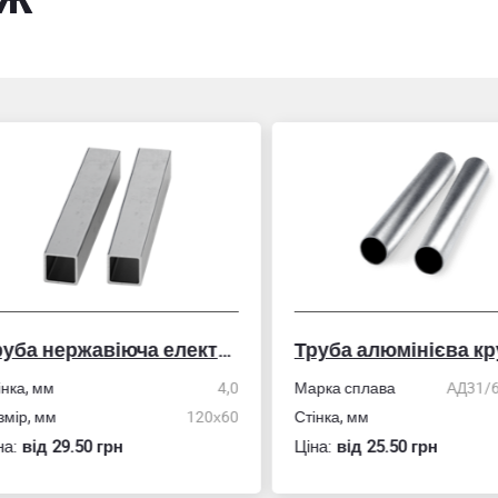
Труба нержавіюча електрозварна профільна
Труба алюмінієва кру
ка, мм
4,0
Марка сплава
АД31/606
ір, мм
120х60
Стінка, мм
:
вiд 29.50 грн
Ціна:
вiд 25.50 грн