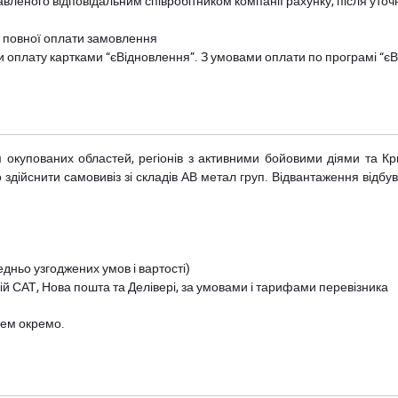
авленого відповідальним співробітником компанії рахунку, після уточ
и повної оплати замовлення
и оплату картками “єВідновлення”. З умовами оплати по програмі “
рім окупованих областей, регіонів з активними бойовими діями та К
дійснити самовивіз зі складів АВ метал груп. Відвантаження відбува
дньо узгоджених умов і вартості)
й САТ, Нова пошта та Делівері, за умовами і тарифами перевізника
цем окремо.