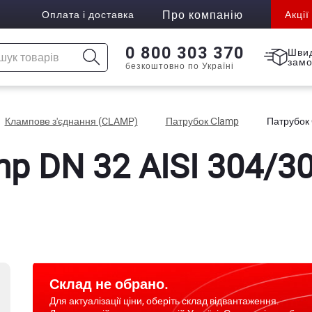
Про компанію
Оплата і доставка
Акції
0 800 303 370
Шви
зам
безкоштовно по Україні
Клампове з'єднання (CLAMP)
Патрубок Сlamp
Патрубок 
p DN 32 AISI 304/30
Склад не обрано.
Для актуалізації ціни, оберіть склад відвантаження.