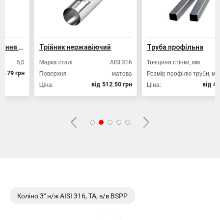
Дріт ВР-1 для армування залізобетонних конструкцій
Трійник нержавіючий
Труба профільна
5,0
Марка сталі
AISI 316
Товщина стінки, мм
2,
Поверхня
матова
Розмір профілю труби, мм
20х2
грн
Ціна:
Ціна:
вiд 512.50 грн
вiд 49.80 гр
Коліно 3" н/ж AISI 316, TA, в/в BSPP