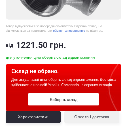
Товар відпускається за попередньою оплатою. Відрізний товар, що
відпускається за передоплатою,
обміну та поверненню
не підлягає.
1221
.50
грн.
від
для уточнення ціни оберіть склад відвантаження
Склад не обрано.
Для актуалізації ціни, оберіть склад відвантаження. Доставка
здійснюється по всій Україні. Самовивіз - з обраних складів
Виберіть склад
Характеристики
Оплата і доставка