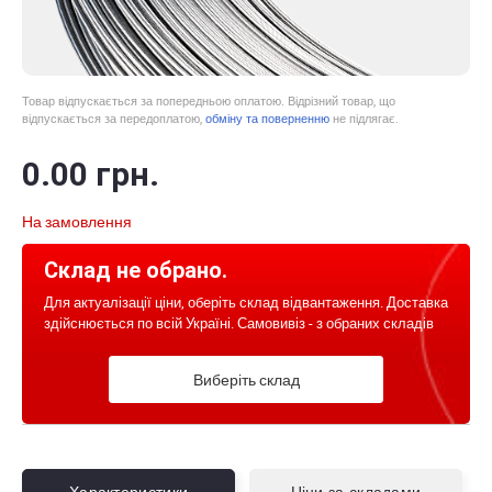
Товар відпускається за попередньою оплатою. Відрізний товар, що
відпускається за передоплатою,
обміну та поверненню
не підлягає.
0
.00
грн.
На замовлення
Склад не обрано.
Для актуалізації ціни, оберіть склад відвантаження. Доставка
здійснюється по всій Україні. Самовивіз - з обраних складів
Виберіть склад