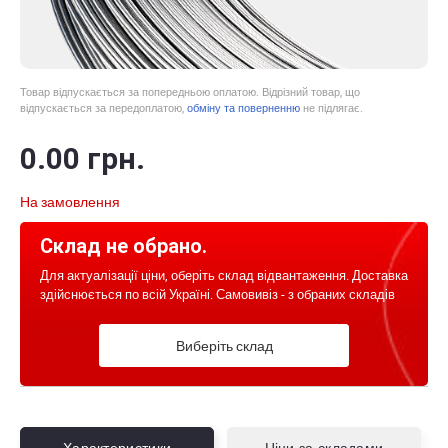
Товар відпускається за попередньою оплатою. Відрізний товар, що
відпускається за передоплатою,
обміну та поверненню
не підлягає.
0
.00
грн.
На замовлення
Склад не обрано.
Для актуалізації ціни, оберіть склад відвантаження. Доставка
здійснюється по всій Україні. Самовивіз - з обраних складів
Виберіть склад