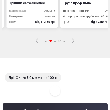
Трійник нержавіючий
Труба профільна
Марка сталі
AISI 316
Товщина стінки, мм
2,0
Поверхня
матова
Розмір профілю труби, мм
20х20
Ціна:
Ціна:
вiд 512.50 грн
вiд 49.80 грн
Дріт ОК т/о 5,0 мм моток 100 кг
Дріт ОК т/о 5,0 мм малі мотки
Дріт ОК т/о 2,0 мм малі мотки