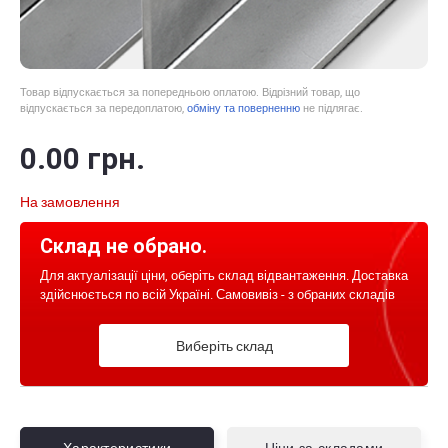
Товар відпускається за попередньою оплатою. Відрізний товар, що
відпускається за передоплатою,
обміну та поверненню
не підлягає.
0
.00
грн.
На замовлення
Склад не обрано.
Для актуалізації ціни, оберіть склад відвантаження. Доставка
здійснюється по всій Україні. Самовивіз - з обраних складів
Виберіть склад