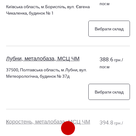
пог.м
Київська область, м.Бориспіль, вул. Євгена
Чикаленка, будинок № 1
Вибрати склад
Лубни, металобаза, МСЦ ЧМ
388.6
грн./
пог.м
37500, Полтавська область, м.Лубни, вул.
Метеорологічна, будинок № 37д
Вибрати склад
Коростень, металобаза, МСЦ ЧМ
394.8
грн./
пог.м
11510, Житомирська область, м.Коростень, ш.