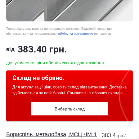
Товар відпускається за попередньою оплатою. Відрізний товар, що
відпускається за передоплатою,
обміну та поверненню
не підлягає.
383
.40
грн.
від
для уточнення ціни оберіть склад відвантаження
Склад не обрано.
Для актуалізації ціни, оберіть склад відвантаження. Доставка
здійснюється по всій Україні. Самовивіз - з обраних складів
Виберіть склад
Бориспіль, металобаза, МСЦ ЧМ-1
383.4
грн./