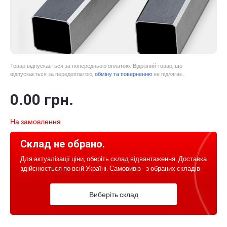
Товар відпускається за попередньою оплатою. Відрізний товар, що
відпускається за передоплатою,
обміну та поверненню
не підлягає.
0
.00
грн.
На замовлення
Склад не обрано.
Для актуалізації ціни, оберіть склад відвантаження. Доставка
здійснюється по всій Україні. Самовивіз - з обраних складів
Виберіть склад