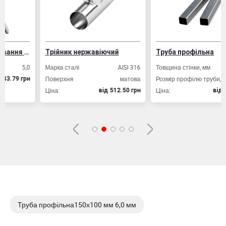
Дріт ВР-1 для армування залізобетонних конструкцій
Трійник нержавіючий
Труба профільна
5,0
Марка сталі
AISI 316
Товщина стінки, мм
2,
Поверхня
матова
Розмір профілю труби, мм
20х2
грн
Ціна:
Ціна:
вiд 512.50 грн
вiд 49.80 гр
Труба профільна150х100 мм 6,0 мм