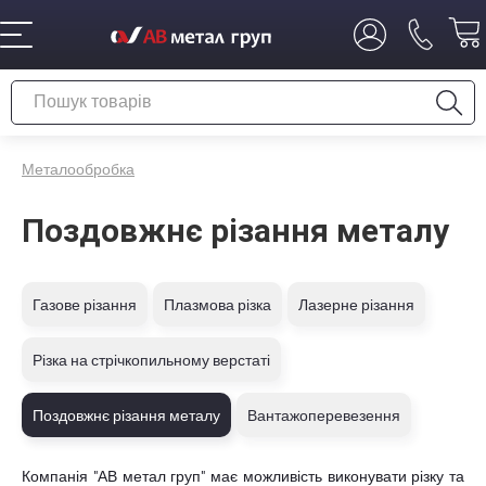
Металообробка
Поздовжнє різання металу
Газове різання
Плазмова різка
Лазерне різання
Різка на стрічкопильному верстаті
Поздовжнє різання металу
Вантажоперевезення
Компанія "АВ метал груп" має можливість виконувати різку та