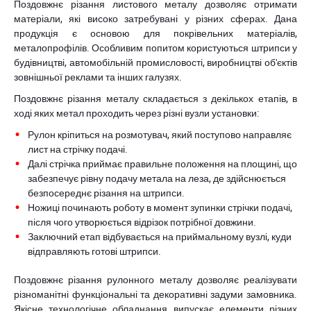
Поздовжнє різання листового металу дозволяє отримати
матеріали, які високо затребувані у різних сферах. Дана
продукція є основою для покрівельних матеріалів,
металопрофілів. Особливим попитом користуються штрипси у
будівництві, автомобільній промисловості, виробництві об'єктів
зовнішньої реклами та інших галузях.
Поздовжнє різання металу складається з декількох етапів, в
ході яких метал проходить через різні вузли установки:
Рулон кріпиться на розмотувач, який поступово направляє
лист на стрічку подачі.
Далі стрічка приймає правильне положення на площині, що
забезпечує рівну подачу метала на леза, де здійснюється
безпосереднє різання на штрипси.
Ножиці починають роботу в момент зупинки стрічки подачі,
після чого утворюється відрізок потрібної довжини.
Заключний етап відбувається на приймальному вузлі, куди
відправляють готові штрипси.
Поздовжнє різання рулонного металу дозволяє реалізувати
різноманітні функціональні та декоративні задуми замовника.
Якісне технологічне обладнання випускає елементи різних