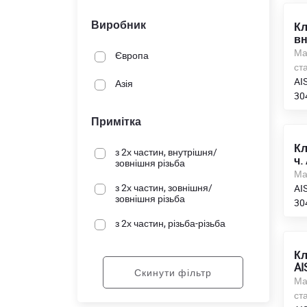
Виробник
Кл
вн
Ма
Європа
ста
AIS
Азія
30
Примітка
Кл
з 2х частин, внутрішня/
ч.
зовнішня різьба
Ма
з 2х частин, зовнішня/
AIS
зовнішня різьба
30
з 2х частин, різьба-різьба
Кл
AI
Скинути фільтр
Ма
ста