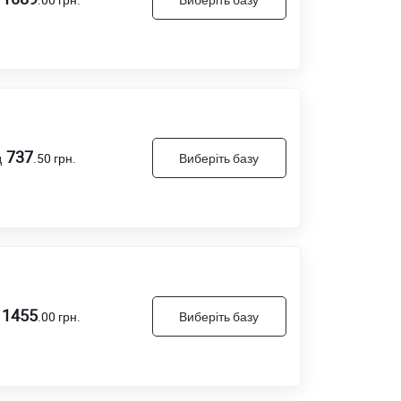
737
д
.50
грн.
Виберіть базу
1455
.00
грн.
Виберіть базу