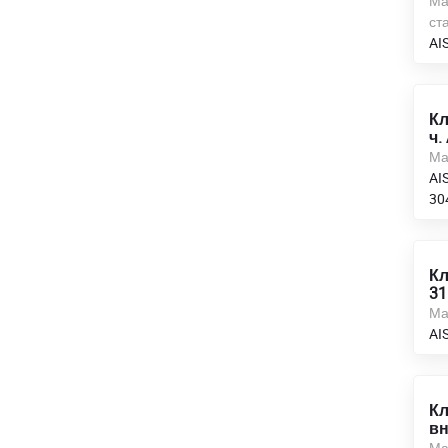
Ма
ста
AI
Кл
ч.
Ма
AIS
30
Кл
31
Ма
AI
Кл
вн
Ма