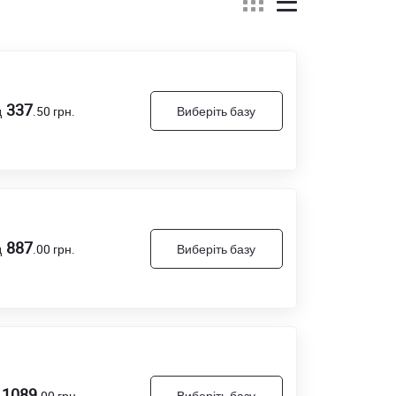
337
д
.50
грн.
Виберіть базу
887
д
.00
грн.
Виберіть базу
1089
.00
грн.
Виберіть базу