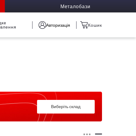
Металобази
дке
Авторизація
Кошик
овлення
Виберіть склад