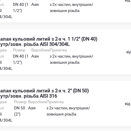
лі
DN 40 (1
Азія
з 2х частин, внутрішня/
I
1/2")
зовнішня різьба
4/304L
апан кульовий литий з 2-х ч. 1 1/2" (DN 40)
утр/зовн. різьба AISI 304/304L
рка
Розмір
Виробник
Примітка
ві
лі
DN 40 (1
Азія
з 2х частин, внутрішня/
I
1/2")
зовнішня різьба
4/304L
апан кульовий литий з 2-х ч. 2" (DN 50)
утр/зовн. різьба AISI 316
рка
Розмір
Виробник
Примітка
від
лі
DN 50
Азія
з 2х частин, внутрішня/
I
(2")
зовнішня різьба
4/304L