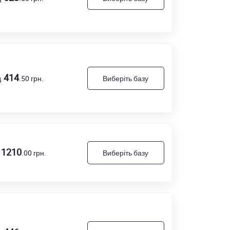
414
д
.50
грн.
Виберіть базу
1210
.00
грн.
Виберіть базу