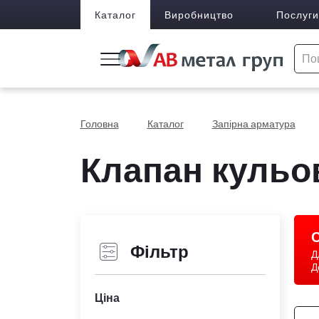
Каталог
Виробництво
Послуги
Головна
Каталог
Запірна арматура
Клапан кульо
С
Фільтр
Д
Д
Ціна