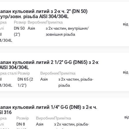
апан кульовий литий з 2-х ч. 2" (DN 50)
утр/зовн. різьба AISI 304/304L
рка
Розмір
Виробник
Примітка
від
лі
DN 50
Азія
з 2х частин, внутрішня/
I
(2")
зовнішня різьба
4/304L
апан кульовий литий 2 1/2" G-G (DN65) з 2-х
 AISI 304/304L
від
рка сталі
Розмір
Виробник
Примітка
I
DN 65 (2
Азія
з 2х частин, різьба-
4/304L
1/2")
різьба
апан кульовий литий 1/4" G-G (DN8) з 2-х ч.
SI 316
ві
рка
Розмір
Виробник
Примітка
лі
DN 8
Азія
з 2х частин, різьба-