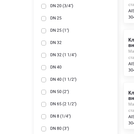
ста
DN 20 (3/4")
AIS
30
DN 25
DN 25 (1")
Кл
DN 32
вн
Ма
DN 32 (1 1/4")
ста
AIS
DN 40
30
DN 40 (1 1/2")
DN 50 (2")
Кл
вн
DN 65 (2 1/2")
Ма
ста
DN 8 (1/4")
AIS
30
DN 80 (3")