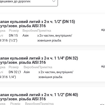
 дешевих до дорогих
апан кульовий литий з 2-х ч. 1/2" (DN 15)
утр/зовн. різьба AISI 316
ві
рка
Розмір
Виробник
Примітка
лі
DN 15
Азія
з 2х частин, внутрішня/
I 316
(1/2")
зовнішня різьба
апан кульовий литий з 2-х ч. 1 1/4" (DN 32)
утр/зовн. різьба AISI 316
ві
рка
Розмір
Виробник
Примітка
лі
DN 32 (1
Азія
з 2х частин, внутрішня/
I 316
1/4")
зовнішня різьба
апан кульовий литий з 2-х ч. 1 1/2" (DN 40)
утр/зовн. різьба AISI 316
рка
Розмір
Виробник
Примітка
від