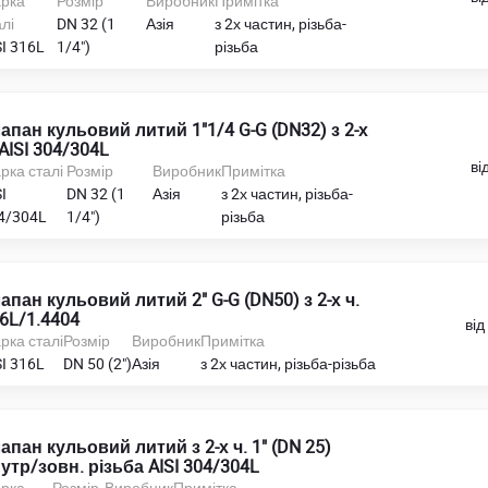
рка
Розмір
Виробник
Примітка
лі
DN 32 (1
Азія
з 2х частин, різьба-
SI 316L
1/4")
різьба
апан кульовий литий 1"1/4 G-G (DN32) з 2-х
 AISI 304/304L
ві
рка сталі
Розмір
Виробник
Примітка
I
DN 32 (1
Азія
з 2х частин, різьба-
4/304L
1/4")
різьба
апан кульовий литий 2" G-G (DN50) з 2-х ч.
6L/1.4404
від
рка сталі
Розмір
Виробник
Примітка
SI 316L
DN 50 (2")
Азія
з 2х частин, різьба-різьба
апан кульовий литий з 2-х ч. 1" (DN 25)
утр/зовн. різьба AISI 304/304L
рка
Розмір
Виробник
Примітка