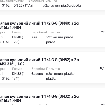
рка сталі
Розмір
Виробник
Примітка
SI 316L
DN 25 (1")
Азія
з 2х частин, різьба-різьба
апан кульовий литий 1"1/2 G-G (DN40) з 2-х
 316L/1.4404
ві
рка
Розмір
Виробник
Примітка
лі
DN 40 (1
Азія
з 2х частин, різьба-
SI 316L
1/2")
різьба
апан кульовий литий 1"1/4 G-G (DN32) з 2-х
 AISI 316L, 1-02
від
рка
Розмір
Виробник
Примітка
лі
DN 32 (1
Європа
з 2х частин, різьба-
SI 316L
1/4")
різьба
апан кульовий литий 1"1/4 G-G (DN32) з 2-х
 316L/1.4404
ві