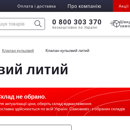
Про компанію
Оплата і доставка
Акції
0 800 303 370
Шви
зам
безкоштовно по Україні
Клапан кульовий
Клапан кульовий литий
вий литий
клад не обрано.
ля актуалізації ціни, оберіть склад відвантаження.
оставка здійснюється по всій Україні. Самовивіз - з обраних складів