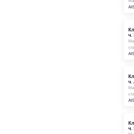
Ма
AI
Кл
ч.
Ма
ста
AI
Кл
ч.
Ма
ста
AI
Кл
ч.