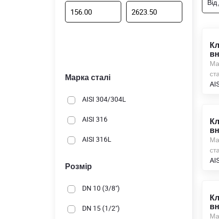
Від
Кл
вн
Ма
ста
Марка сталі
AIS
AISI 304/304L
AISI 316
Кл
вн
AISI 316L
Ма
ста
AIS
Розмір
DN 10 (3/8")
Кл
вн
DN 15 (1/2")
Ма