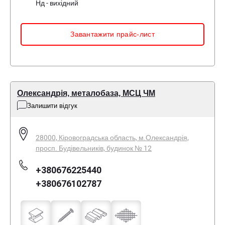
Нд - вихідний
Завантажити прайс-лист
Олександрія, металобаза, МСЦ ЧМ
Залишити відгук
28000, Кіровоградська область, м.Олександрія,
просп. Будівельників, будинок № 12
+380676225440
+380676102787