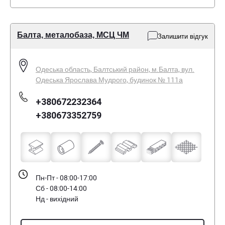
Балта, металобаза, МСЦ ЧМ
Залишити відгук
Одеська область, Балтський район, м.Балта, вул.
Одеська Ярослава Мудрого, будинок № 111а
+380672232364
+380673352759
Пн-Пт - 08:00-17:00
Сб - 08:00-14:00
Нд - вихідний