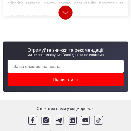
обробки металу, мають зручну організацію простору та
розширені зони для в'їзду транспорту, що значно спрощує
доставку та самовивіз.
Кожна металобаза в Україні (МСЦ) пропонує широкий вибір
металопрокату
, у тому числі матеріали власного
виробництва. Сьогодні компанія випускає близько 20
категорій металопродукції, а також реалізує товари
провідних українських та світових виробників.
Отримуйте знижки та рекомендації
ми не розголошуємо Ваші дані та не спамимо
Металобази і металосервісні центри АВ
метал груп
"АВ метал груп" оновила формат своїх відділень, змінивши
звичні металобази на сучасні металосервісні центри (МСЦ).
МСЦ відрізняються від металобаз розширеними
Стежте за нами у соцмережах:
можливостями надання послуг. Крім складу металевої
продукції та продажів, в металлосервісних центрах
здійснюється пер винна обробка металу. "АВ металл групп"
виконує газове, лазерне та
плазмове різання листів
,