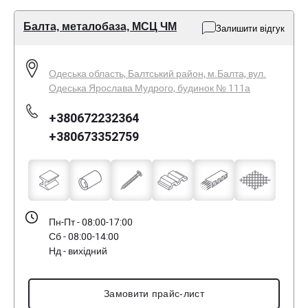
Балта, металобаза, МСЦ ЧМ
Залишити відгук
Одеська область, Балтський район, м.Балта, вул.
Одеська Ярослава Мудрого, будинок № 111а
+380672232364
+380673352759
Пн-Пт - 08:00-17:00
Сб - 08:00-14:00
Нд - вихідний
Замовити прайс-лист