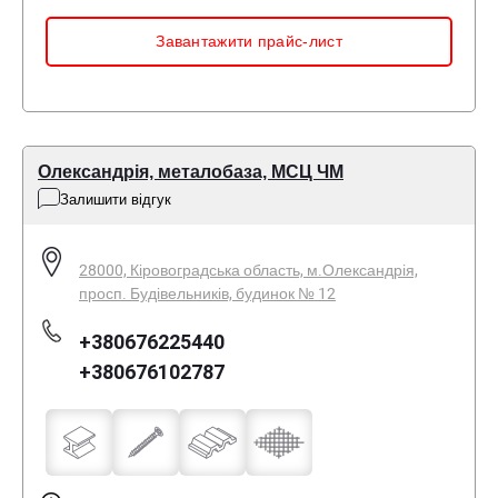
Завантажити прайс-лист
Олександрія, металобаза, МСЦ ЧМ
Залишити відгук
28000, Кіровоградська область, м.Олександрія,
просп. Будівельників, будинок № 12
+380676225440
+380676102787