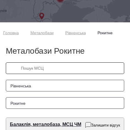
Головна
Металобази
Рівненська
Рокитне
Металобази Рокитне
Рівненська
Рокитне
Балаклія, металобаза, МСЦ ЧМ
Залишити відгук