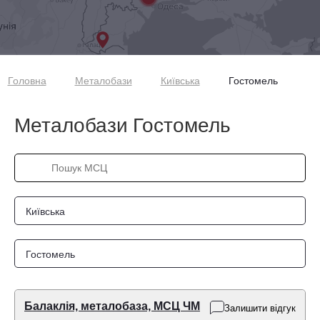
Головна
Металобази
Київська
Гостомель
Металобази Гостомель
Київська
Гостомель
Балаклія, металобаза, МСЦ ЧМ
Залишити відгук