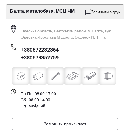
Балта, металобаза, МСЦ ЧМ
Залишити відгук
Одеська область, Балтський район, м.Балта, вул.
Одеська Ярослава Мудрого, будинок № 111а
+380672232364
+380673352759
Пн-Пт - 08:00-17:00
Сб - 08:00-14:00
Нд - вихідний
Замовити прайс-лист