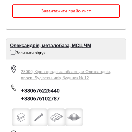
Завантажити прайс-лист
Олександрія, металобаза, МСЦ ЧМ
Залишити відгук
28000, Кіровоградська область, м.Олександрія,
просп. Будівельників, будинок № 12
+380676225440
+380676102787