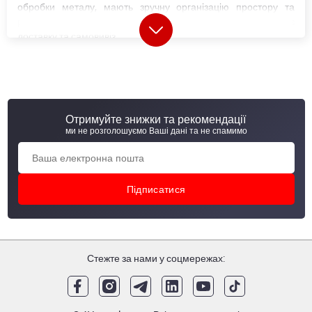
обробки металу, мають зручну організацію простору та
розширені зони для в'їзду транспорту, що значно спрощує
доставку та самовивіз.
Кожна металобаза в Україні (МСЦ) пропонує широкий вибір
металопрокату
, у тому числі матеріали власного
виробництва. Сьогодні компанія випускає близько 20
категорій металопродукції, а також реалізує товари
провідних українських та світових виробників.
Отримуйте знижки та рекомендації
ми не розголошуємо Ваші дані та не спамимо
Металобази і металосервісні центри АВ
метал груп
"АВ метал груп" оновила формат своїх відділень, змінивши
звичні металобази на сучасні металосервісні центри (МСЦ).
МСЦ відрізняються від металобаз розширеними
Стежте за нами у соцмережах:
можливостями надання послуг. Крім складу металевої
продукції та продажів, в металлосервісних центрах
здійснюється пер винна обробка металу. "АВ металл групп"
виконує газове, лазерне та
плазмове різання листів
,