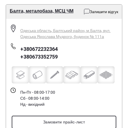
Балта, металобаза, МСЦ ЧМ
Залишити відгук
Одеська область, Балтський район, м.Балта, вул.
Одеська Ярослава Мудрого, будинок № 111а
+380672232364
+380673352759
Пн-Пт - 08:00-17:00
Сб - 08:00-14:00
Нд - вихідний
Замовити прайс-лист