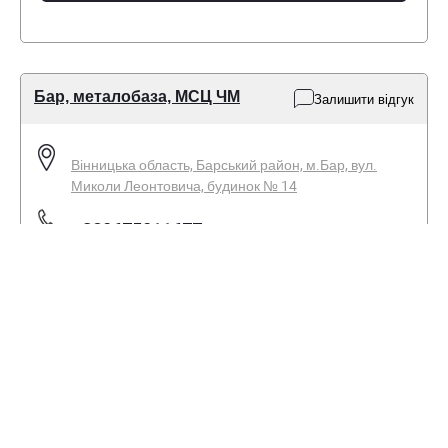
Бар, металобаза, МСЦ ЧМ
Залишити відгук
Вінницька область, Барський район, м.Бар, вул.
Миколи Леонтовича, будинок № 14
+380675011677
+380671721833
Пн-Пт - 08:00-17:00
Сб - 08:00-14:00
Нд - вихідний