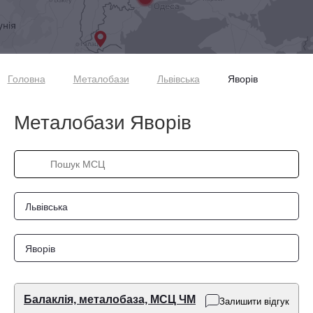
Головна
Металобази
Львівська
Яворів
Металобази Яворів
Львівська
Яворів
Балаклія, металобаза, МСЦ ЧМ
Залишити відгук