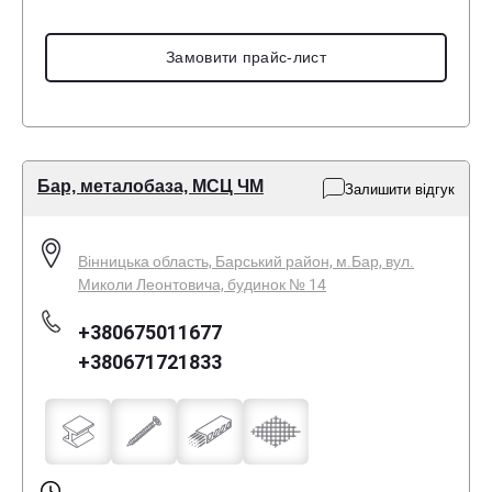
Замовити прайс-лист
Бар, металобаза, МСЦ ЧМ
Залишити відгук
Вінницька область, Барський район, м.Бар, вул.
Миколи Леонтовича, будинок № 14
+380675011677
+380671721833