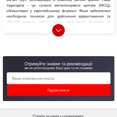
підрозділи - це сучасні металосервісні центри (МСЦ),
облаштовані у європейському форматі. Вони забезпечені
необхідною технікою для здійснення відвантаження та
обробки металу, мають зручну організацію простору та
розширені зони для в'їзду транспорту, що значно спрощує
доставку та самовивіз.
Кожна металобаза в Україні (МСЦ) пропонує широкий вибір
металопрокату
, у тому числі матеріали власного
виробництва. Сьогодні компанія випускає близько 20
категорій металопродукції, а також реалізує товари
провідних українських та світових виробників.
Отримуйте знижки та рекомендації
ми не розголошуємо Ваші дані та не спамимо
Металобази і металосервісні центри АВ
метал груп
"АВ метал груп" оновила формат своїх відділень, змінивши
звичні металобази на сучасні металосервісні центри (МСЦ).
МСЦ відрізняються від металобаз розширеними
Стежте за нами у соцмережах:
можливостями надання послуг. Крім складу металевої