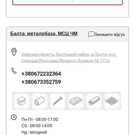
Балта, металобаза, МСЦ ЧМ
Залишити відгук
Одеська область, Балтський район, м.Балта, вул.
Одеська Ярослава Мудрого, будинок № 111а
+380672232364
+380673352759
Пн-Пт - 08:00-17:00
Сб - 08:00-14:00
Нд - вихідний