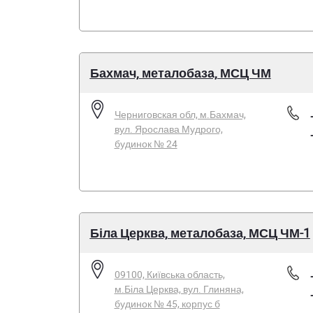
Бахмач, металобаза, МСЦ ЧМ
Черниговская обл, м.Бахмач,
вул. Ярослава Мудрого,
будинок № 24
Біла Церква, металобаза, МСЦ ЧМ-1
09100, Київська область,
м.Біла Церква, вул. Глиняна,
будинок № 45, корпус б