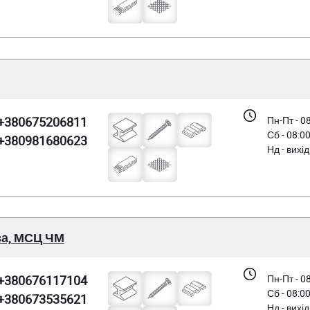
+380675206811
Пн-Пт - 0
Сб - 08:0
+380981680623
Нд - вихі
за, МСЦ ЧМ
+380676117104
Пн-Пт - 0
Сб - 08:0
+380673535621
Нд - вихі