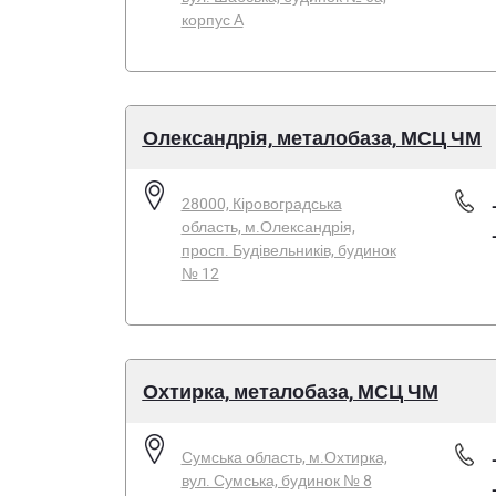
корпус А
Олександрія, металобаза, МСЦ ЧМ
28000, Кіровоградська
область, м.Олександрія,
просп. Будівельників, будинок
№ 12
Охтирка, металобаза, МСЦ ЧМ
Сумська область, м.Охтирка,
вул. Сумська, будинок № 8