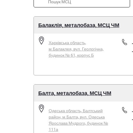
Балаклія, металобаза, МСЦ ЧМ
Харківська область,
м.Балаклея, вул. Геологічна,
будинок № 61, корпус Б
Балта, металобаза, МСЦ ЧМ
Одеська область, Балтський
район, м.Балта, вул. Одеська
Ярослава Мудрого, будинок №
111а