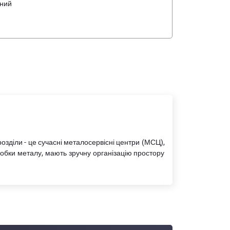
дний
озділи - це сучасні металосервісні центри (МСЦ),
обки металу, мають зручну організацію простору
обництва. Сьогодні компанія випускає близько 20