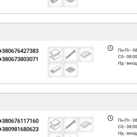
+380676427383
Пн-Пт - 0
Сб - 08:0
+380673803071
Нд - вихі
+380676117160
Пн-Пт - 0
Сб - 08:0
+380981680623
Нд - вихі