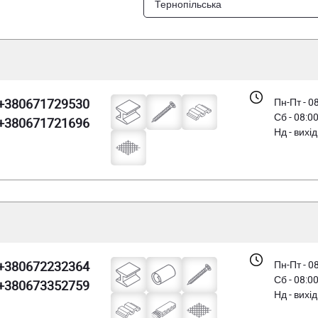
Тернопільська
+380671729530
Пн-Пт - 0
Сб - 08:0
+380671721696
Нд - вихі
+380672232364
Пн-Пт - 0
Сб - 08:0
+380673352759
Нд - вихі