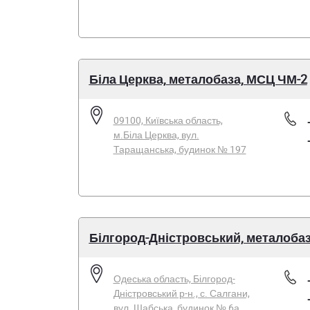
Біла Церква, металобаза, МСЦ ЧМ-2
09100, Київська область,
м.Біла Церква, вул.
Таращанська, будинок № 197
Білгород-Дністровський, металоба
Одеська область, Білгород-
Дністровський р-н., с. Салгани,
вул. Шабська, будинок № 6а,