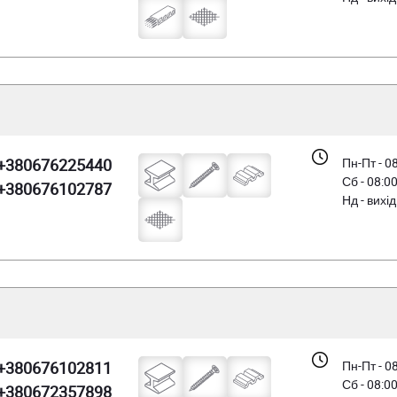
+380676225440
Пн-Пт - 0
Сб - 08:0
+380676102787
Нд - вихі
+380676102811
Пн-Пт - 0
Сб - 08:0
+380672357898