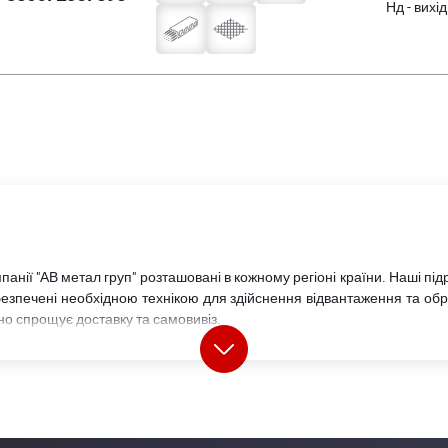
Нд - вихі
анії "АВ метал груп" розташовані в кожному регіоні країни. Наші підр
езпечені необхідною технікою для здійснення відвантаження та обр
чно спрощує доставку та самовивіз.
ирокий вибір
металопрокату
, у тому числі матеріали власного вир
ри провідних українських та світових виробників.