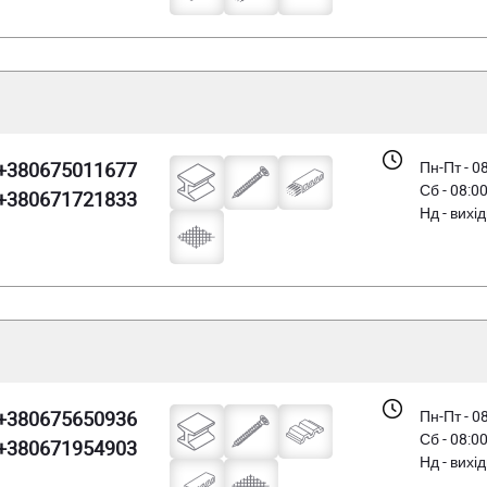
+380675011677
Пн-Пт - 0
Сб - 08:0
+380671721833
Нд - вихі
+380675650936
Пн-Пт - 0
Сб - 08:0
+380671954903
Нд - вихі