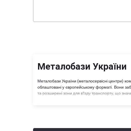
Металобази України
Металобази України (металосервісні центри) комп
облаштовані у європейському форматі. Вони заб
та розширені зони для в'їзду транспорту, що зна
Кожна металобаза в Україні (МСЦ) пропонує ш
категорій металопродукції, а також реалізує това