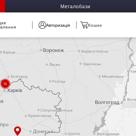
Металобази
дке
Авторизація
Кошик
овлення