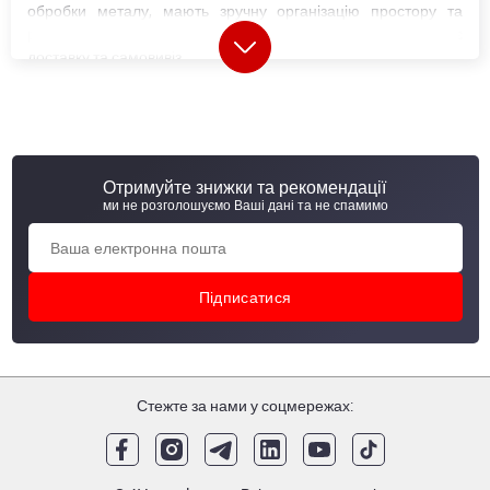
обробки металу, мають зручну організацію простору та
розширені зони для в'їзду транспорту, що значно спрощує
доставку та самовивіз.
Кожна металобаза в Україні (МСЦ) пропонує широкий вибір
металопрокату
, у тому числі матеріали власного
виробництва. Сьогодні компанія випускає близько 20
категорій металопродукції, а також реалізує товари
провідних українських та світових виробників.
Отримуйте знижки та рекомендації
ми не розголошуємо Ваші дані та не спамимо
Металобази і металосервісні центри АВ
метал груп
"АВ метал груп" оновила формат своїх відділень, змінивши
звичні металобази на сучасні металосервісні центри (МСЦ).
МСЦ відрізняються від металобаз розширеними
Стежте за нами у соцмережах:
можливостями надання послуг. Крім складу металевої
продукції та продажів, в металлосервісних центрах
здійснюється пер винна обробка металу. "АВ металл групп"
виконує газове, лазерне та
плазмове різання листів
,