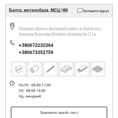
Балта, металобаза, МСЦ ЧМ
Залишити відгук
Одеська область, Балтський район, м.Балта, вул.
Одеська Ярослава Мудрого, будинок № 111а
+380672232364
+380673352759
Пн-Пт - 08:00-17:00
Сб - 08:00-14:00
Нд - вихідний
Замовити прайс-лист