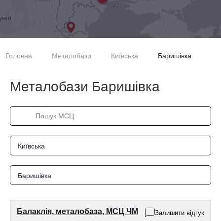
Головна
Металобази
Київська
Баришівка
Металобази Баришівка
Київська
Баришівка
Балаклія, металобаза, МСЦ ЧМ
Залишити відгук