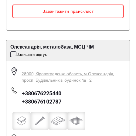
Завантажити прайс-лист
Олександрія, металобаза, МСЦ ЧМ
Залишити відгук
28000, Кіровоградська область, м.Олександрія,
просп. Будівельників, будинок № 12
+380676225440
+380676102787