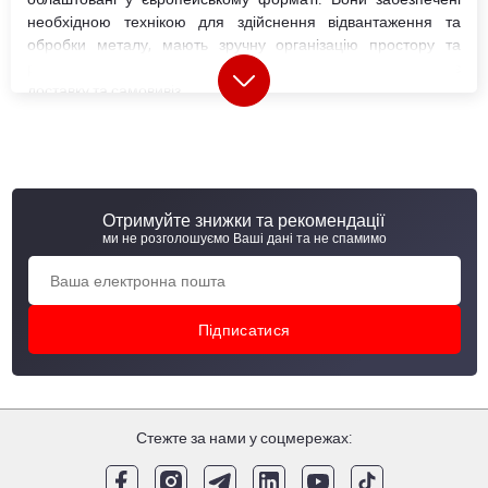
необхідною технікою для здійснення відвантаження та
обробки металу, мають зручну організацію простору та
розширені зони для в'їзду транспорту, що значно спрощує
доставку та самовивіз.
Кожна металобаза в Україні (МСЦ) пропонує широкий вибір
металопрокату
, у тому числі матеріали власного
виробництва. Сьогодні компанія випускає близько 20
категорій металопродукції, а також реалізує товари
провідних українських та світових виробників.
Отримуйте знижки та рекомендації
ми не розголошуємо Ваші дані та не спамимо
Металобази і металосервісні центри АВ
метал груп
"АВ метал груп" оновила формат своїх відділень, змінивши
звичні металобази на сучасні металосервісні центри (МСЦ).
МСЦ відрізняються від металобаз розширеними
Стежте за нами у соцмережах:
можливостями надання послуг. Крім складу металевої
продукції та продажів, в металлосервісних центрах
здійснюється пер винна обробка металу. "АВ металл групп"