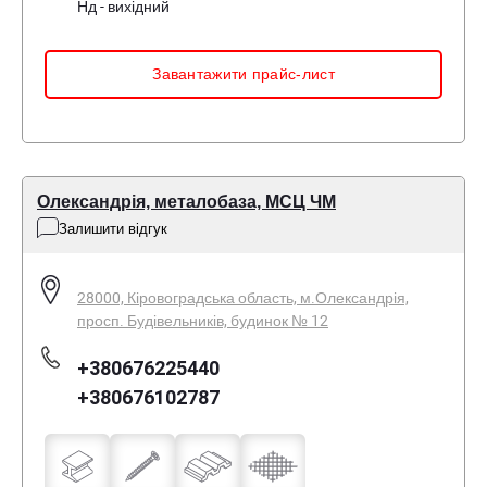
Нд - вихідний
Завантажити прайс-лист
Олександрія, металобаза, МСЦ ЧМ
Залишити відгук
28000, Кіровоградська область, м.Олександрія,
просп. Будівельників, будинок № 12
+380676225440
+380676102787