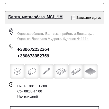
Балта, металобаза, МСЦ ЧМ
Залишити відгук
Одеська область, Балтський район, м.Балта, вул.
Одеська Ярослава Мудрого, будинок № 111а
+380672232364
+380673352759
Пн-Пт - 08:00-17:00
Сб - 08:00-14:00
Нд - вихідний