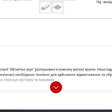
Нд - вихі
анії "АВ метал груп" розташовані в кожному регіоні країни. Наші підр
езпечені необхідною технікою для здійснення відвантаження та обр
чно спрощує доставку та самовивіз.
ирокий вибір
металопрокату
, у тому числі матеріали власного вир
ри провідних українських та світових виробників.