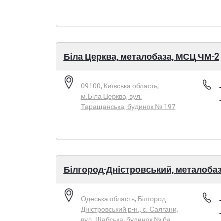
Біла Церква, металобаза, МСЦ ЧМ-2
09100, Київська область,
м.Біла Церква, вул.
Таращанська, будинок № 197
Білгород-Дністровський, металоба
Одеська область, Білгород-
Дністровський р-н., с. Салгани,
вул. Шабська, будинок № 6а,