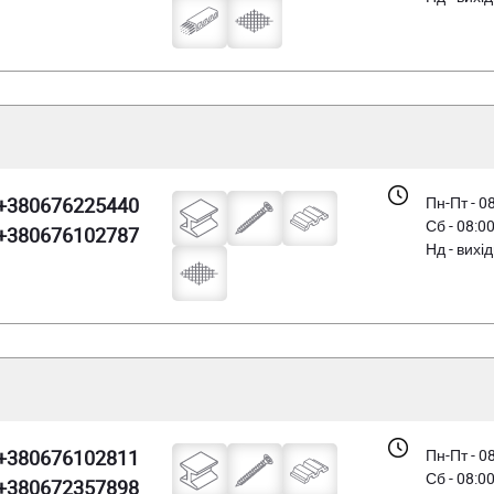
+380676225440
Пн-Пт - 0
Сб - 08:0
+380676102787
Нд - вихі
+380676102811
Пн-Пт - 0
Сб - 08:0
+380672357898