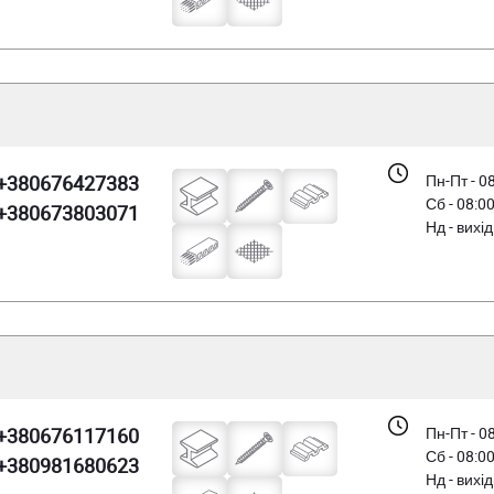
+380676427383
Пн-Пт - 0
Сб - 08:0
+380673803071
Нд - вихі
+380676117160
Пн-Пт - 0
Сб - 08:0
+380981680623
Нд - вихі