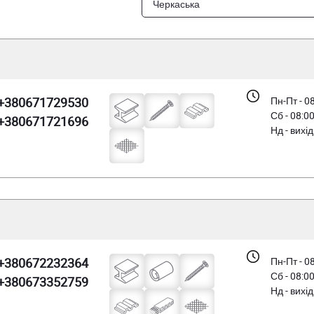
Черкаська
+380671729530
Пн-Пт - 0
Сб - 08:0
+380671721696
Нд - вихі
+380672232364
Пн-Пт - 0
Сб - 08:0
+380673352759
Нд - вихі