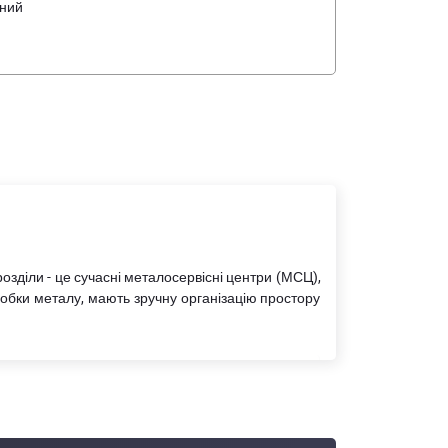
дний
озділи - це сучасні металосервісні центри (МСЦ),
обки металу, мають зручну організацію простору
обництва. Сьогодні компанія випускає близько 20