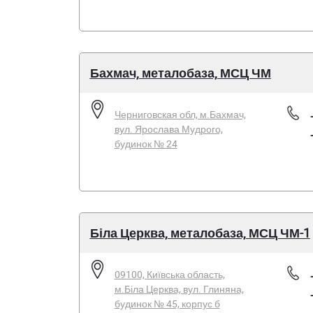
Бахмач, металобаза, МСЦ ЧМ
Черниговская обл, м.Бахмач,
вул. Ярослава Мудрого,
будинок № 24
Біла Церква, металобаза, МСЦ ЧМ-1
09100, Київська область,
м.Біла Церква, вул. Глиняна,
будинок № 45, корпус б