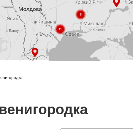
венигородка
венигородка