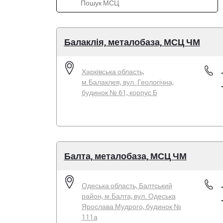
Балаклія, металобаза, МСЦ ЧМ
Харківська область,
м.Балаклея, вул. Геологічна,
будинок № 61, корпус Б
Балта, металобаза, МСЦ ЧМ
Одеська область, Балтський
район, м.Балта, вул. Одеська
Ярослава Мудрого, будинок №
111а