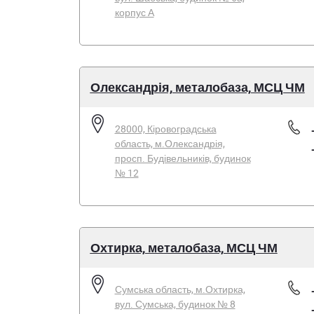
корпус А
Олександрія, металобаза, МСЦ ЧМ
28000, Кіровоградська
область, м.Олександрія,
просп. Будівельників, будинок
№ 12
Охтирка, металобаза, МСЦ ЧМ
Сумська область, м.Охтирка,
вул. Сумська, будинок № 8