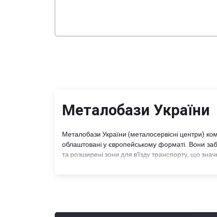
Металобази України
Металобази України (металосервісні центри) комп
облаштовані у європейському форматі. Вони заб
та розширені зони для в'їзду транспорту, що зна
Кожна металобаза в Україні (МСЦ) пропонує ш
категорій металопродукції, а також реалізує това