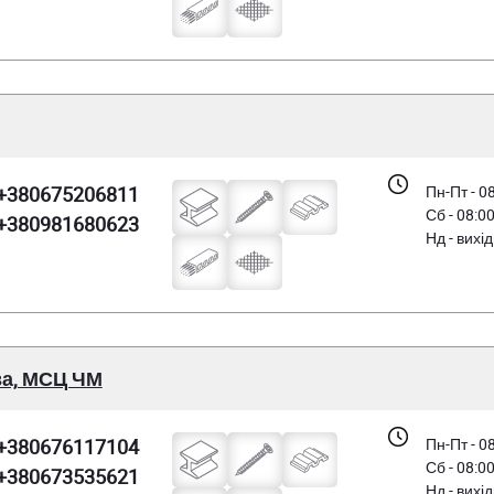
+380675206811
Пн-Пт - 0
Сб - 08:0
+380981680623
Нд - вихі
за, МСЦ ЧМ
+380676117104
Пн-Пт - 0
Сб - 08:0
+380673535621
Нд - вихі