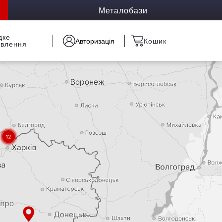
Металобази
дке
Авторизація
Кошик
овлення