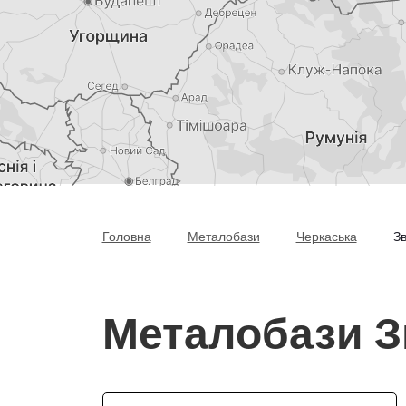
Головна
Металобази
Черкаська
З
Металобази З