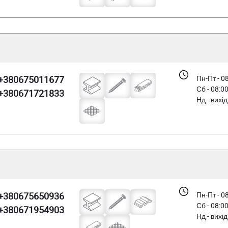
+380675011677
Пн-Пт - 0
Сб - 08:0
+380671721833
Нд - вихі
+380675650936
Пн-Пт - 0
Сб - 08:0
+380671954903
Нд - вихі