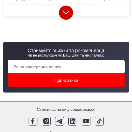
продажу металопрокату, в них здійснюються різні види
первинної металообробки. База металу в місті Бар, як і інші
торгові відділення компанії, є сучасним металосервісним
центром. Тут можна отримати послуги з обробки металу, що
розширює можливості клієнтів. Не зважаючи на інший
формат співпраці та обслуговування, ми продовжуємо
називати свої металосервісні центри металобазами для
зручності комунікації, адже слово "металобаза" більш звичне
Отримуйте знижки та рекомендації
та зрозуміле для наших покупців.
ми не розголошуємо Ваші дані та не спамимо
Якість металопрокату в місті Бар відповідає міжнародним та
вітчизняним стандартам. Ми пропонуємо матеріали
власного виробництва та продукцію від відомих виробників з
України, Європи та Азії.
Види металопрокату на металобазі у
місті Бар
Стежте за нами у соцмережах:
Асортимент наших металобаз може відрізнятися. Це
залежить від попиту та потреб кожного регіона України.