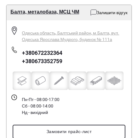
Балта, металобаза, МСЦ ЧМ
Залишити відгук
Одеська область, Балтський район, м.Балта, вул.
Одеська Ярослава Мудрого, будинок № 111а
+380672232364
+380673352759
Пн-Пт - 08:00-17:00
Сб - 08:00-14:00
Нд - вихідний
Замовити прайс-лист