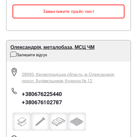
Завантажити прайс-лист
Олександрія, металобаза, МСЦ ЧМ
Залишити відгук
28000, Кіровоградська область, м.Олександрія,
просп. Будівельників, будинок № 12
+380676225440
+380676102787